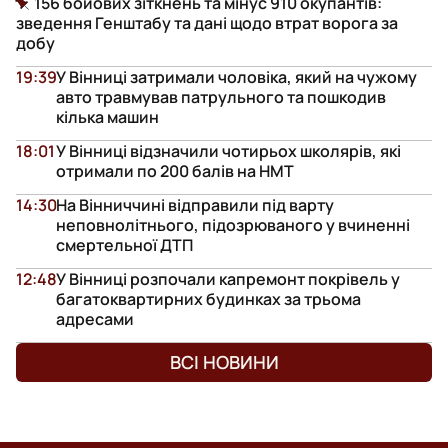
156 бойових зіткнень та мінус 910 окупантів:
зведення Генштабу та дані щодо втрат ворога за
добу
19:39
У Вінниці затримали чоловіка, який на чужому
авто травмував патрульного та пошкодив
кілька машин
18:01
У Вінниці відзначили чотирьох школярів, які
отримали по 200 балів на НМТ
14:30
На Вінниччині відправили під варту
неповнолітнього, підозрюваного у вчиненні
смертельної ДТП
12:48
У Вінниці розпочали капремонт покрівель у
багатоквартирних будинках за трьома
адресами
ВСІ НОВИНИ