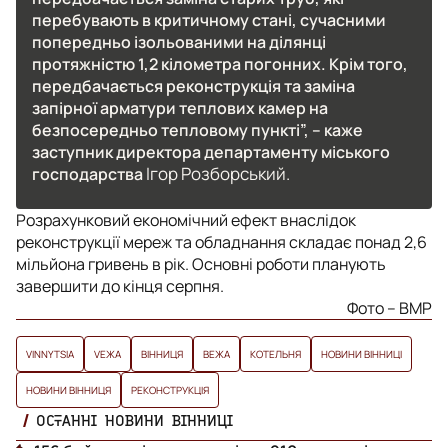
перебувають в критичному стані, сучасними
попередньо ізольованими на ділянці
протяжністю 1,2 кілометра погонних. Крім того,
передбачається реконструкція та заміна
запірної арматури теплових камер на
безпосередньо тепловому пункті”, – каже
заступник директора департаменту міського
Ігор Розборський.
господарства
Розрахунковий економічний ефект внаслідок
реконструкції мереж та обладнання складає понад 2,6
мільйона гривень в рік. Основні роботи планують
завершити до кінця серпня.
Фото – ВМР
VINNYTSIA
VЕЖА
ВІННИЦЯ
ВЕЖА
КОТЕЛЬНЯ
НОВИНИ ВІННИЦІ
НОВИНИ ВІННИЦЯ
РЕКОНСТРУКЦІЯ
ОСТАННІ НОВИНИ ВІННИЦІ