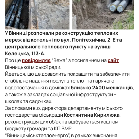
У Вінниці розпочали реконструкцію теплових
мереж від котельні по вул. Політехнічна, 2-Е та
центрального теплового пункту на вулиці
Келецька, 113-А.
Про це
повідомляє
“Вежа” з посиланням на
сайт
Вінницької міської ради.
Йдеться, що це дозволить покращити та забезпечити
стабільне надання послуг з тепло- та гарячого
водопостачання в домівках
близько 2400 мешканців
,
а також в закладах соціальної інфраструктури –
школах та садочках.
За словами в.о. директора департаменту міського
господарства міськради
Костянтина Кирилюка
,
реконструкція цих об’єктів відбувається коштом
бюджету громади та КП ВМР
“Вінницяміськтеплоенерго”, в рамках виконання