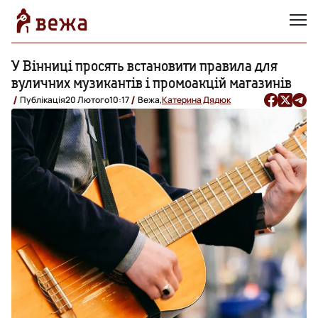
У Вінниці просять встановити правила для
вуличних музикантів і промоакцій магазинів
Публікація
20 Лютого
10:17
Вежа,
Катерина Дядюк