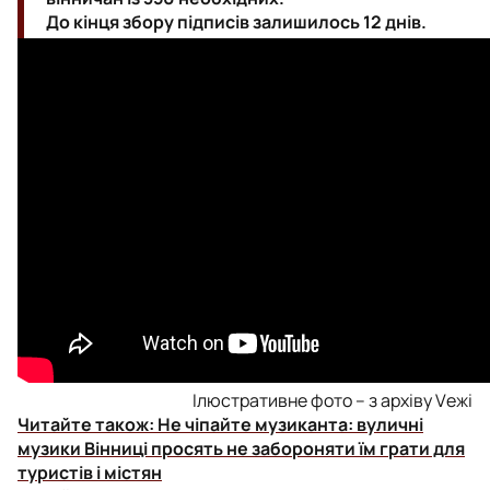
До кінця збору підписів залишилось 12 днів.
Ілюстративне фото – з архіву Vежі
Читайте також:
Не чіпайте музиканта: вуличні
музики Вінниці просять не забороняти їм грати для
туристів і містян