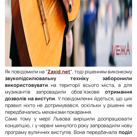
Як повідомили на “
Zaxid.net
“, тоді рішенням виконкому
звукопідсилювальну техніку заборонили
використовувати
на території всього міста, а для
музикантів запровадили обов’язкове
отримання
дозволів на виступи
. У повідомленні йдеться, що цих
правил ніхто не дотримувався, оскільки у рішенні не
передбачались механізми покарання.
Саме тому у мерії Львова вирішили доопрацювати
концепцію, і у червні минулого року запровадили нову
програму вуличних виступів. Вона передбачала
поділ