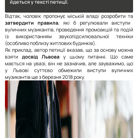
йдеться у тексті петиції.
Відтак, чоловік пропонує міській владі розробити та
затвердити правила
, які б регулювали виступи
вуличних музикантів, проведення промоакцій та подій
із використанням звукопідсилювальної техніки
(особливо поблизу житлових будинків).
Як приклад, автор петиції вказав, що за основу можна
взяти
досвід Львова
у цьому питанні. Що саме
мається на увазі, він не зазначив, але зауважимо, що
у Львові суттєво обмежили виступи вуличних
музикантів ще з березня 2018 року.