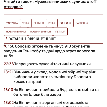
Читайте також:
Музика вінницьких вулиць: хто її
створює?
VINNYTSIA
VЕЖА
ВІННИЦЯ
ВЕЖА
ВИННИЦА
ЗАБОРОНА
НОВИНИ ВІННИЦІ
НОВИНИ ВІННИЦЯ
ПЕТИЦІЯ
ОСТАННІ НОВИНИ ВІННИЦІ
156 бойових зіткнень та мінус 910 окупантів:
зведення Генштабу та дані щодо втрат ворога за
добу
22:36
Як працюють сучасні тактичні навушники
18:21
Вінничани у складі чоловічої збірної України
вибороли «золото» чемпіонату Європи з
хокею на траві
18:10
На Вінниччині прибрали будівельне сміття та
бетонні блоки біля озера
18:02
На Вінниччини в організмі мотоцикліста