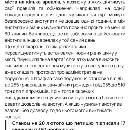
міста на кілька ареалів
, у кожному з яких діятимуть
свої правила та обмеження. Наприклад, на одній
локації впродовж дня один музикант чи гурт можуть
безперервно виступати не довше однієї години, а між
виступами різних музикантів повинно пройти не менше
30 хвилин. Важливо, що це не забороняло здійснювати
виступи в інших ареалах у той самий день.
Що ж до покарань, то якщо показники
перевищуватимуть встановлені норми рівня шуму у
місті, “Муніципальна варта” спочатку мала виносити
письмове попередження музиканту, а наступного разу
вже складати протокол про адміністративне
порушення. Штраф за таке порушення становив від 85
до 255 гривень для звичайних громадян і від 255 до 510
грн для підприємців. Крім того в окремих
випадках комісія із вуличних виступів могла більше не
давати дозволів на виступ. А якщо музикант виступав
взагалі без дозволу, то до нього могли викликати
поліцію.
Станом на 20 лютого цю петицію підписали 17
вінничан із 350 необхідних.