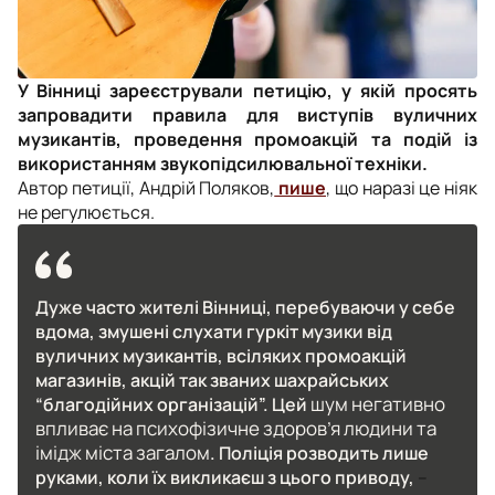
У Вінниці зареєстрували петицію, у якій просять
запровадити правила для виступів вуличних
музикантів, проведення промоакцій та подій із
використанням звукопідсилювальної техніки.
Автор петиції, Андрій Поляков,
пише
, що наразі це ніяк
не регулюється.
Дуже часто жителі Вінниці, перебуваючи у себе
вдома, змушені слухати гуркіт музики від
вуличних музикантів, всіляких промоакцій
магазинів, акцій так званих шахрайських
шум негативно
“благодійних організацій”. Цей
впливає на психофізичне здоров’я людини та
імідж міста загалом
. Поліція розводить лише
руками, коли їх викликаєш з цього приводу,
–