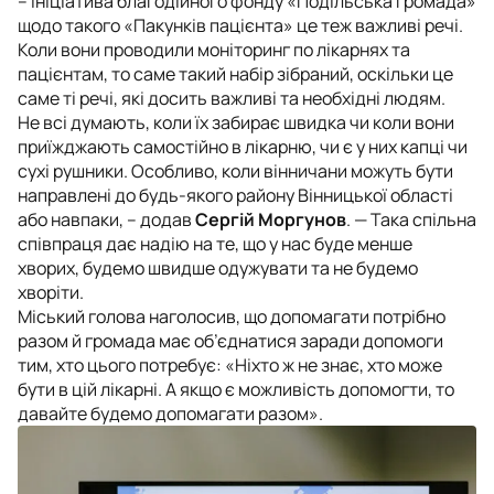
– Ініціатива благодійного фонду «Подільська громада»
щодо такого «Пакунків пацієнта» це теж важливі речі.
Коли вони проводили моніторинг по лікарнях та
пацієнтам, то саме такий набір зібраний, оскільки це
саме ті речі, які досить важливі та необхідні людям.
Не всі думають, коли їх забирає швидка чи коли вони
приїжджають самостійно в лікарню, чи є у них капці чи
сухі рушники. Особливо, коли вінничани можуть бути
направлені до будь-якого району Вінницької області
або навпаки,
– додав
Сергій Моргунов
.
— Така спільна
співпраця дає надію на те, що у нас буде менше
хворих, будемо швидше одужувати та не будемо
хворіти.
Міський голова наголосив, що допомагати потрібно
разом й громада має об’єднатися заради допомоги
тим, хто цього потребує:
«Ніхто ж не знає, хто може
бути в цій лікарні. А якщо є можливість допомогти, то
давайте будемо допомагати разом»
.