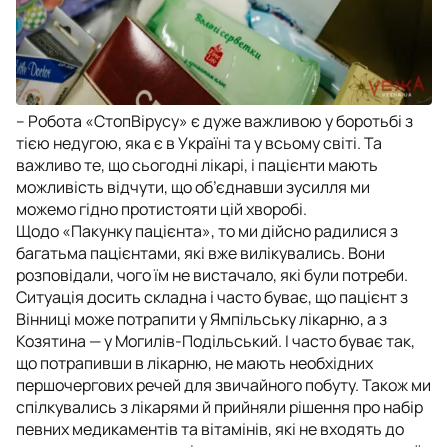
– Робота «СтопВірусу» є дуже важливою у боротьбі з
тією недугою, яка є в Україні та у всьому світі. Та
важливо те, що сьогодні лікарі, і пацієнти мають
можливість відчути, що об’єднавши зусилля ми
можемо гідно протистояти цій хворобі.
Щодо «Пакунку пацієнта», то ми дійсно радилися з
багатьма пацієнтами, які вже вилікувались. Вони
розповідали, чого їм не вистачало, які були потреби.
Ситуація досить складна і часто буває, що пацієнт з
Вінниці може потрапити у Ямпільську лікарню, а з
Козятина — у Могилів-Подільський. І часто буває так,
що потрапивши в лікарню, не мають необхідних
першочергових речей для звичайного побуту. Також ми
спілкувались з лікарями й прийняли рішення про набір
певних медикаментів та вітамінів, які не входять до