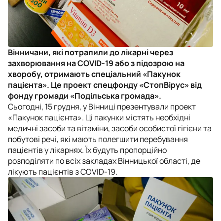
Вінничани, які потрапили до лікарні через
захворювання на COVID-19 або з підозрою на
хворобу, отримають спеціальний «Пакунок
пацієнта». Це проект спецфонду «СтопВірус» від
фонду громади «Подільська громада».
Сьогодні, 15 грудня, у Вінниці презентували проект
«Пакунок пацієнта». Ці пакунки містять необхідні
медичні засоби та вітаміни, засоби особистої гігієни та
побутові речі, які мають полегшити перебування
пацієнтів у лікарнях. Їх будуть пропорційно
розподіляти по всіх закладах Вінницької області, де
лікують пацієнтів з COVID-19.