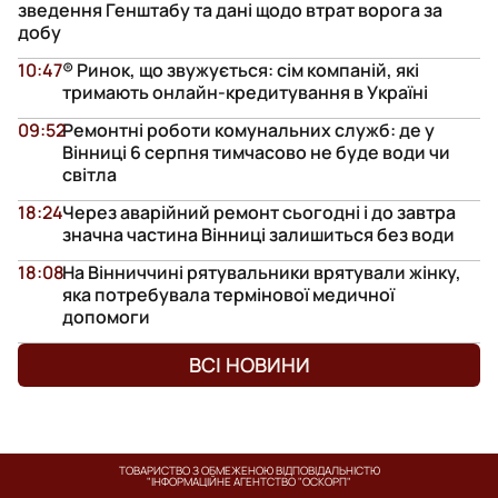
зведення Генштабу та дані щодо втрат ворога за
добу
10:47
® Ринок, що звужується: сім компаній, які
тримають онлайн-кредитування в Україні
09:52
Ремонтні роботи комунальних служб: де у
Вінниці 6 серпня тимчасово не буде води чи
світла
18:24
Через аварійний ремонт сьогодні і до завтра
значна частина Вінниці залишиться без води
18:08
На Вінниччині рятувальники врятували жінку,
яка потребувала термінової медичної
допомоги
ВСІ НОВИНИ
ТОВАРИСТВО З ОБМЕЖЕНОЮ ВІДПОВІДАЛЬНІСТЮ
"ІНФОРМАЦІЙНЕ АГЕНТСТВО "ОСКОРП"