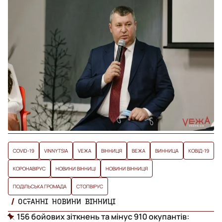
COVID-19
VINNYTSIA
VЕЖА
ВІННИЦЯ
ВЕЖА
ВИННИЦА
КОВІД-19
КОРОНАВІРУС
НОВИНИ ВІННИЦІ
НОВИНИ ВІННИЦЯ
ПОДІЛЬСЬКА ГРОМАДА
СТОПВІРУС
ОСТАННІ НОВИНИ ВІННИЦІ
156 бойових зіткнень та мінус 910 окупантів: