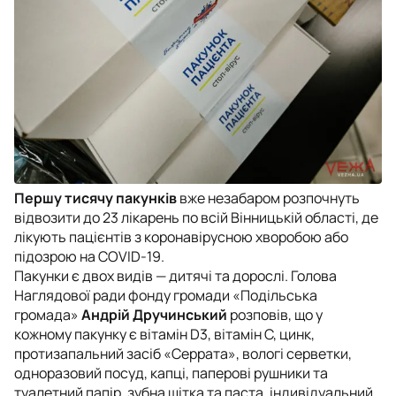
Першу тисячу пакунків
вже незабаром розпочнуть
відвозити до 23 лікарень по всій Вінницькій області, де
лікують пацієнтів з коронавірусною хворобою або
підозрою на COVID-19.
Пакунки є двох видів — дитячі та дорослі. Голова
Наглядової ради фонду громади «Подільська
громада»
Андрій Дручинський
розповів, що у
кожному пакунку є вітамін D3, вітамін С, цинк,
протизапальний засіб «Серрата», вологі серветки,
одноразовий посуд, капці, паперові рушники та
туалетний папір, зубна щітка та паста, індивідуальний