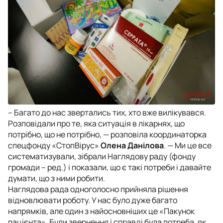
– Багато до нас звертались тих, хто вже вилікувався.
Розповідали про те, яка ситуація в лікарнях, що
потрібно, що не потрібно,
— розповіла координаторка
спецфонду «СтопВірус»
Олена Данілова
. —
Ми це все
систематизували, зібрали Наглядову раду (фонду
громади – ред.) і показали, що є такі потреби і давайте
думати, що з ними робити.
Наглядова рада одноголосно прийняла рішення
відновлювати роботу. У нас було дуже багато
напрямків, але один з найосновніших це «Пакунок
пацієнта». Були звернення і справді була потреба, як