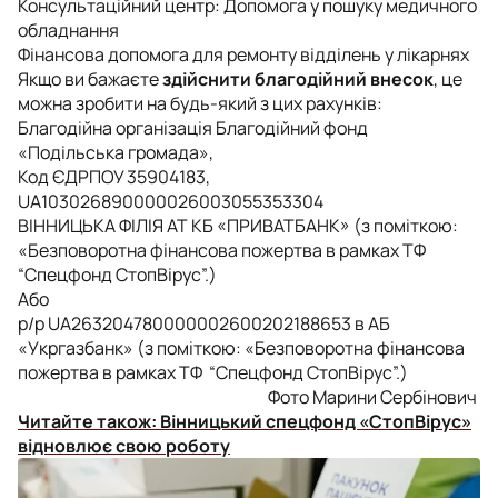
Консультаційний центр: Допомога у пошуку медичного
обладнання
Фінансова допомога для ремонту відділень у лікарнях
Якщо ви бажаєте
здійснити благодійний внесок
, це
можна зробити на будь-який з цих рахунків:
Благодійна організація Благодійний фонд
«Подільська громада»,
Код ЄДРПОУ 35904183,
UA103026890000026003055353304
ВIННИЦЬКА ФIЛIЯ АТ КБ «ПРИВАТБАНК» (з поміткою:
«Безповоротна фінансова пожертва в рамках ТФ
“Спецфонд СтопВірус”.)
Або
р/р UA263204780000002600202188653 в АБ
«Укргазбанк» (з поміткою: «Безповоротна фінансова
пожертва в рамках ТФ “Спецфонд СтопВірус”.)
Фото Марини Сербінович
Читайте також:
Вінницький спецфонд «СтопВірус»
відновлює свою роботу