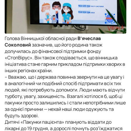
Голова Вінницької обласної ради
В’ячеслав
Соколовий
зазначив, що його родина також
долучилась до фінансової підтримки фонду
«СтопВірус». Він також сподівається, що вінницька
ініціатива стане гарним прикладом підтримки хворих в
інших регіонах країни.
–
Вважаю, що і держава повинна звернути на це увагу і
в аналогічний чи подібний спосіб підтримати всіх тих
людей, які потребують допомоги. Люди мають відчути
турботу, увагу, захищеність. Взагалі хотілося б, щоб ці
пакунки просто залишились і стали непотрібними лише
за однієї причини — нехай наші люди одужують та
будуть здорові.
Дитячі «Пакунки пацієнта» планують віддати до
лікарні до 19 грудня, а дорослі почнуть роз’їжджатися