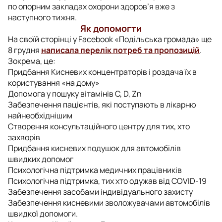
по опорним закладах охорони здоров’я вже з
наступного тижня.
Як допомогти
На своїй сторінці у Facebook «Подільська громада» ще
8 грудня
написала перелік потреб та пропозицій
.
Зокрема, це:
Придбання Кисневих концентраторів і роздача їх в
користування «на дому»
Допомога у пошуку вітамінів С, D, Zn
Забезпечення пацієнтів, які поступають в лікарню
найнеобхіднішим
Створення консультаційного центру для тих, хто
захворів
Придбання кисневих подушок для автомобілів
швидких допомог
Психологічна підтримка медичних працівників
Психологічна підтримка, тих хто одужав від COVID-19
Забезпечення засобами індивідуального захисту
Забезпечення кисневими зволожувачами автомобілів
швидкої допомоги.