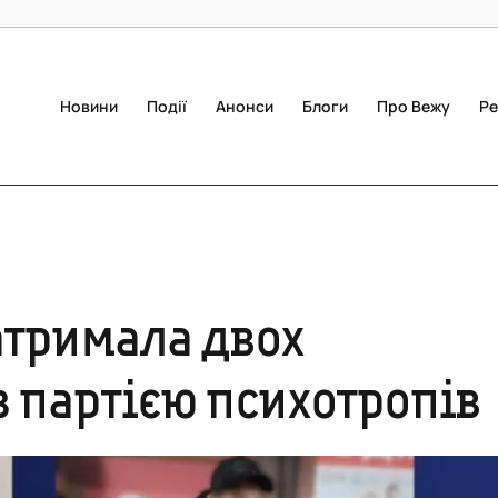
Новини
Події
Анонси
Блоги
Про Вежу
Ре
затримала двох
з партією психотропів