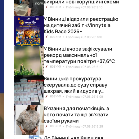
викрили нові корупційні схеми
Публікація
07.08.26
19:10
НОВИНИ
У Вінниці відкрили реєстрацію
на дитячий забіг «Vinnytsia
Kids Race 2026»
Публікація
07.08.26
17:10
НОВИНИ
У Вінниці вчора зафіксували
рекорд максимальної
температури повітря +37,6°С
Публікація
07.08.26
16:19
НОВИНИ
Вінницька прокуратура
скерувала до суду справу
шахрая, який видурив у
вінничанки 154 тисячі гривень
Публікація
07.08.26
16:08
НОВИНИ
В'язання для початківців: з
чого почати та що зв'язати
своїми руками
Публікація
07.08.26
15:29
НОВИНИ
До Вінниці надійшли два