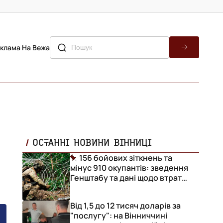
клама На Вежа
ОСТАННІ НОВИНИ ВІННИЦІ
156 бойових зіткнень та
мінус 910 окупантів: зведення
Генштабу та дані щодо втрат
ворога за добу
Від 1,5 до 12 тисяч доларів за
"послугу": на Вінниччині