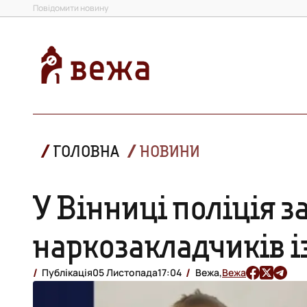
Повідомити новину
ГОЛОВНА
НОВИНИ
У Вінниці поліція 
наркозакладчиків і
Публікація
05 Листопада
17:04
Вежа,
Вежа