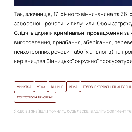
Так, злочинців, 17-річного вінничанина та 36
заборонені речовини вилучили. Обом загрожує 
Слідчі відкрили
кримінальні провадження
за 
виготовлення, придбання, зберігання, переве
психотропних речовин або їх аналогів) та пр
керівництва Вінницької окружної прокуратури
VINNYTSIA
VЕЖА
ВІННИЦЯ
ВЕЖА
ГОЛОВНЕ УПРАВЛІННЯ НАЦПОЛІЦІЇ 
ПСИХОТРОПНІ РЕЧОВИНИ
Якщо ви знайшли помилку, будь ласка, виділіть фрагмент тек