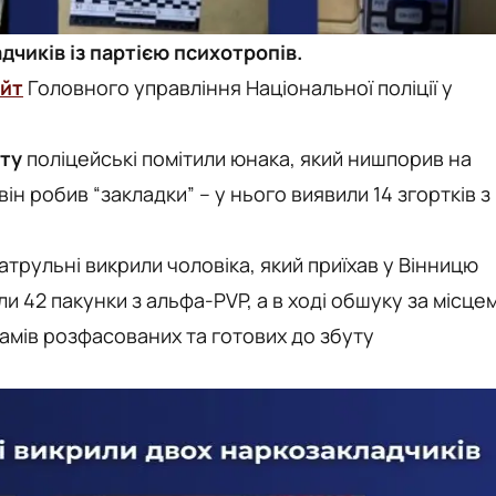
дчиків із партією психотропів.
айт
Головного управління Національної поліції у
іту
поліцейські помітили юнака, який нишпорив на
він робив “закладки” – у нього виявили 14 згортків з
.
атрульні викрили чоловіка, який приїхав у Вінницю
и 42 пакунки з альфа-PVP, а в ході обшуку за місце
амів розфасованих та готових до збуту