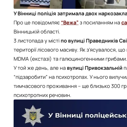
У Вінниці поліція затримала двох наркозакла
Про це повідомляє
“Вежа”
з посиланням на
с
Вінницькій області.
3 листопада у місті
по вулиці Праведників Св
території лісового масиву. Як з’ясувалося, що 
MDMA (екстазі) та галюциногенними грибами
У той же день, але на
вулиці Привокзальній
п
“підзаробити” на психотропах. У нього вилучил
тимчасового проживання – ще близько 300 гр
психотропних речовин.