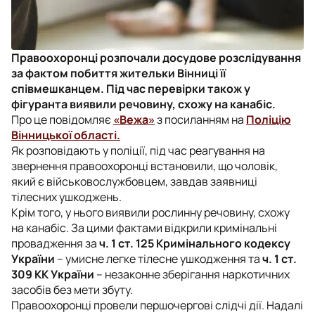
Правоохоронці розпочали досудове розслідування
за фактом побиття жительки Вінниці її
співмешканцем. Під час перевірки також у
фігуранта виявили речовину, схожу на канабіс.
Про це повідомляє
«Вежа»
з посиланням на
Поліцію
Вінницької області.
Як розповідають у поліції, під час реагування на
звернення правоохоронці встановили, що чоловік,
який є військовослужбовцем, завдав заявниці
тілесних ушкоджень.
Крім того, у нього виявили рослинну речовину, схожу
на канабіс. За цими фактами відкрили кримінальні
провадження за
ч. 1 ст. 125 Кримінального кодексу
України
– умисне легке тілесне ушкодження та
ч. 1 ст.
309 КК України
– незаконне зберігання наркотичних
засобів без мети збуту.
Правоохоронці провели першочергові слідчі дії. Надалі