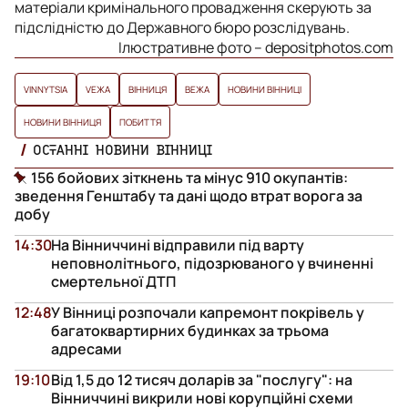
матеріали кримінального провадження скерують за
підслідністю до Державного бюро розслідувань.
Ілюстративне фото – depositphotos.com
VINNYTSIA
VЕЖА
ВІННИЦЯ
ВЕЖА
НОВИНИ ВІННИЦІ
НОВИНИ ВІННИЦЯ
ПОБИТТЯ
ОСТАННІ НОВИНИ ВІННИЦІ
156 бойових зіткнень та мінус 910 окупантів:
зведення Генштабу та дані щодо втрат ворога за
добу
14:30
На Вінниччині відправили під варту
неповнолітнього, підозрюваного у вчиненні
смертельної ДТП
12:48
У Вінниці розпочали капремонт покрівель у
багатоквартирних будинках за трьома
адресами
19:10
Від 1,5 до 12 тисяч доларів за "послугу": на
Вінниччині викрили нові корупційні схеми