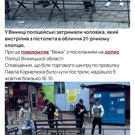
У Вінниці поліцейські затримали чоловіка, який
вистрілив з пістолета в обличчя 21-річному
хлопцю.
Про це
повідомляє
“Вежа” з посиланням на
допис
Поліції Вінницької області.
Сповіщення, що біля торгового центру по провулку
Павла Корнелюка було чути постріли, надійшло 5
жовтня близько 16:10.