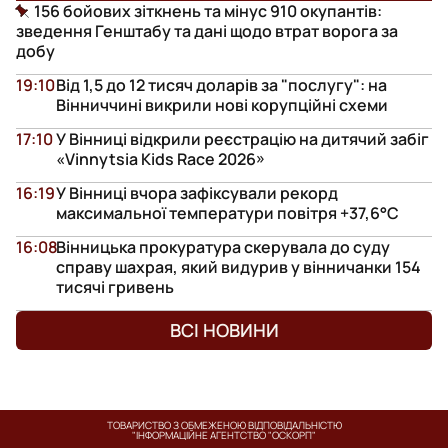
156 бойових зіткнень та мінус 910 окупантів:
зведення Генштабу та дані щодо втрат ворога за
добу
19:10
Від 1,5 до 12 тисяч доларів за "послугу": на
Вінниччині викрили нові корупційні схеми
17:10
У Вінниці відкрили реєстрацію на дитячий забіг
«Vinnytsia Kids Race 2026»
16:19
У Вінниці вчора зафіксували рекорд
максимальної температури повітря +37,6°С
16:08
Вінницька прокуратура скерувала до суду
справу шахрая, який видурив у вінничанки 154
тисячі гривень
ВСІ НОВИНИ
ТОВАРИСТВО З ОБМЕЖЕНОЮ ВІДПОВІДАЛЬНІСТЮ
"ІНФОРМАЦІЙНЕ АГЕНТСТВО "ОСКОРП"