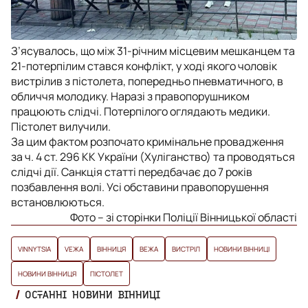
З’ясувалось, що між 31-річним місцевим мешканцем та
21-потерпілим стався конфлікт, у ході якого чоловік
вистрілив з пістолета, попередньо пневматичного, в
обличчя молодику. Наразі з правопорушником
працюють слідчі. Потерпілого оглядають медики.
Пістолет вилучили.
За цим фактом розпочато кримінальне провадження
за ч. 4 ст. 296 КК України (Хуліганство) та проводяться
слідчі дії. Санкція статті передбачає до 7 років
позбавлення волі. Усі обставини правопорушення
встановлюються.
Фото – зі сторінки Поліції Вінницької області
VINNYTSIA
VЕЖА
ВІННИЦЯ
ВЕЖА
ВИСТРІЛ
НОВИНИ ВІННИЦІ
НОВИНИ ВІННИЦЯ
ПІСТОЛЕТ
ОСТАННІ НОВИНИ ВІННИЦІ