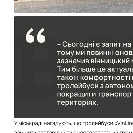
– Сьогодні є запит н
тому ми повинні онов
зазначив вінницький 
Тим більше це актуаль
також комфортності 
тролейбуси з автоно
покращити транспор
територіях.
У міськраді нагадують, що тролейбуси «VinLi
замінити застарілий та енергозатратний гром