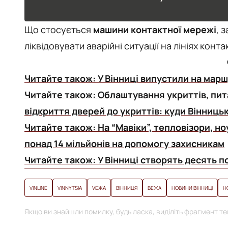
Що стосується
машини контактної мережі
, 
ліквідовувати аварійні ситуації на лініях конта
Читайте також:
У Вінниці випустили на мар
Читайте також:
Облаштування укриттів, пи
відкриття дверей до укриттів: куди Вінниць
Читайте також:
На “Мавіки”, тепловізори, но
понад 14 мільйонів на допомогу захисникам
Читайте також:
У Вінниці створять десять п
VINLINE
VINNYTSIA
VЕЖА
ВІННИЦЯ
ВЕЖА
НОВИНИ ВІННИЦІ
Н
Якщо ви знайшли помилку, будь ласка, виділіть фрагмент тек