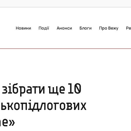
Новини
Події
Анонси
Блоги
Про Вежу
Ре
 зібрати ще 10
ькопідлогових
ne»