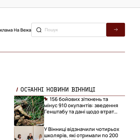
клама На Вежа
ОСТАННІ НОВИНИ ВІННИЦІ
156 бойових зіткнень та
мінус 910 окупантів: зведення
Генштабу та дані щодо втрат
ворога за добу
У Вінниці відзначили чотирьох
школярів, які отримали по 200