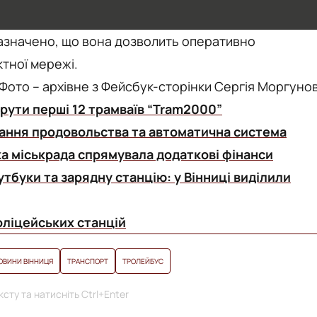
зазначено, що вона дозволить оперативно
ктної мережі.
Фото – архівне з Фейсбук-сторінки Сергія Моргуно
шрути перші 12 трамваїв “Tram2000”
тання продовольства та автоматична система
ка міськрада спрямувала додаткові фінанси
утбуки та зарядну станцію: у Вінниці виділили
оліцейських станцій
ОВИНИ ВІННИЦЯ
ТРАНСПОРТ
ТРОЛЕЙБУС
сту та натисніть Ctrl+Enter