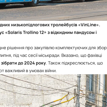
дних низькопідлогових тролейбусів «VinLine».
 «Solaris Trollino 12» з відкидним пандусом і
ідне рішення про закупівлю комплектуючих для збор
ипня, під час сесії міськради. Вказано, що фахівці
 зібрати до 2024 року
. Також підкреслюється, що
т важливий в умовах війни.