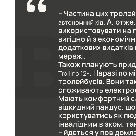
– Частина цих тролей
. А, отже
автономний хід
використовувати на 
вигідно й з економіч
додаткових видатків 
мережі.
Також планують при
. Наразі по м
Trollino 12»
тролейбусів. Вони та
споживають електроен
Мають комфортний сал
відкидний пандус, щ
користуватись як лю
інвалідним візком, та
– йдеться у повідомле