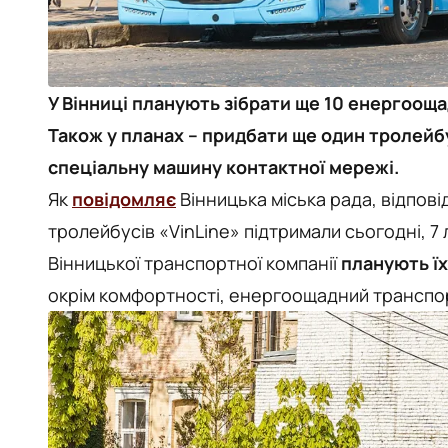
У Вінниці планують зібрати ще 10 енергооща
Також у планах – придбати ще один тролейбус
спеціальну машину контактної мережі.
Як
повідомляє
Вінницька міська рада, відпов
тролейбусів «VinLine» підтримали сьогодні, 7 л
Вінницької транспортної компанії
планують їх
окрім комфортності, енергоощадний транспор