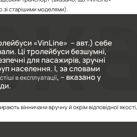
 зі старішими моделями).
олейбуси «VinLine» – авт.) себе
али. Ці тролейбуси безшумні,
езпечні для пасажирів, зручні
уп населення. І, за словами
, – вказано у
стіші в експлуатації
ди.
рають вінничани вручну й окрім відповідної якості