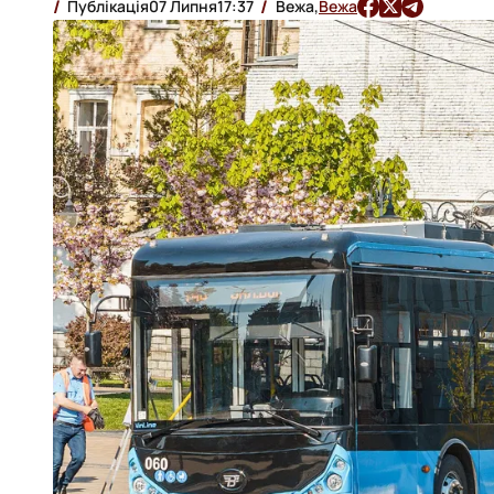
Публікація
07 Липня
17:37
Вежа,
Вежа