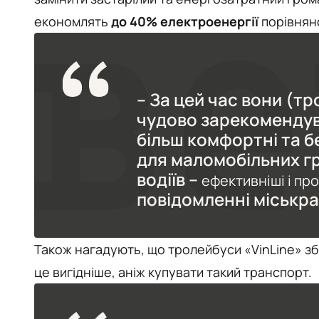
економлять
до 40% електроенергії
порівняно
– За цей час вони (тр
чудово зарекомендув
більш комфортні та б
для маломобільних гр
водіїв –
ефективніші і про
повідомленні міськра
Також нагадують, що тролейбуси «VinLine» зби
це вигідніше, аніж купувати такий транспорт.