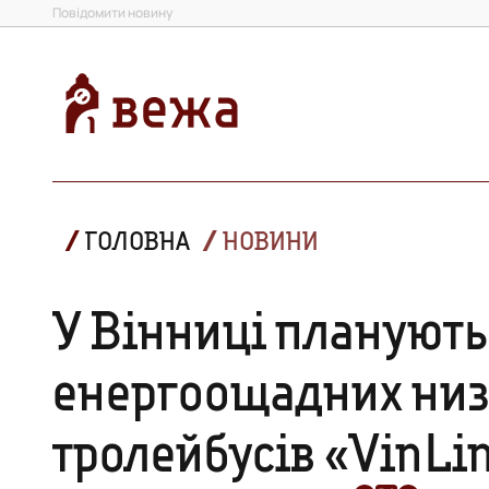
Повідомити новину
ГОЛОВНА
НОВИНИ
У Вінниці планують
енергоощадних низ
тролейбусів «VinLi