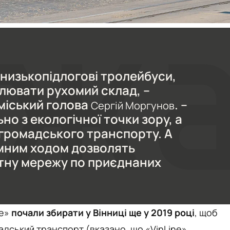
а низькопідлогові тролейбуси,
лювати рухомий склад, –
міський голова
. –
Сергій Моргунов
но з екологічної точки зору, а
громадського транспорту. А
мним ходом дозволять
тну мережу по приєднаних
ne»
почали збирати у Вінниці ще у 2019 році
, щоб
адський транспорт (вказано, що «VinLine»