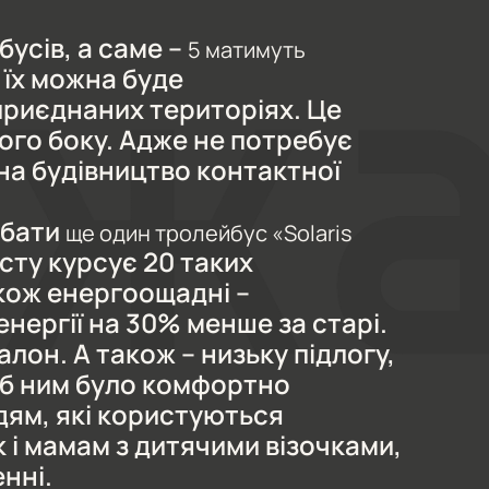
бусів, а саме –
5 матимуть
, їх можна буде
приєднаних територіях. Це
ного боку. Адже не потребує
на будівництво контактної
дбати
ще один тролейбус «Solaris
істу курсує 20 таких
кож енергоощадні –
ергії на 30% менше за старі.
он. А також – низьку підлогу,
об ним було комфортно
дям, які користуються
к і мамам з дитячими візочками,
нні.