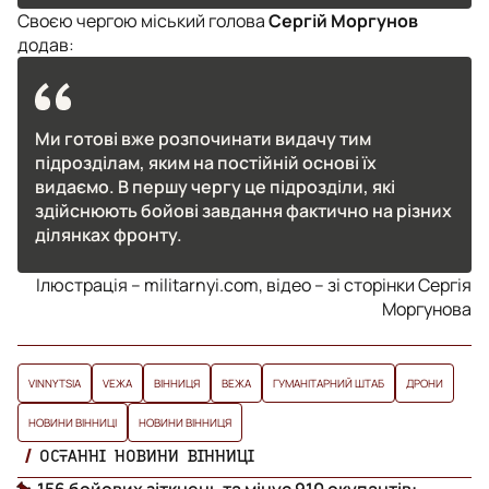
Своєю чергою міський голова
Сергій Моргунов
додав:
Ми готові вже розпочинати видачу тим
підрозділам, яким на постійній основі їх
видаємо. В першу чергу це підрозділи, які
здійснюють бойові завдання фактично на різних
ділянках фронту.
Ілюстрація – militarnyi.com, відео – зі сторінки Сергія
Моргунова
VINNYTSIA
VЕЖА
ВІННИЦЯ
ВЕЖА
ГУМАНІТАРНИЙ ШТАБ
ДРОНИ
НОВИНИ ВІННИЦІ
НОВИНИ ВІННИЦЯ
ОСТАННІ НОВИНИ ВІННИЦІ
156 бойових зіткнень та мінус 910 окупантів: