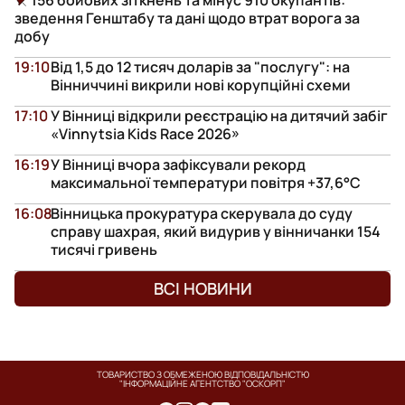
зведення Генштабу та дані щодо втрат ворога за
добу
19:10
Від 1,5 до 12 тисяч доларів за "послугу": на
Вінниччині викрили нові корупційні схеми
17:10
У Вінниці відкрили реєстрацію на дитячий забіг
«Vinnytsia Kids Race 2026»
16:19
У Вінниці вчора зафіксували рекорд
максимальної температури повітря +37,6°С
16:08
Вінницька прокуратура скерувала до суду
справу шахрая, який видурив у вінничанки 154
тисячі гривень
ВСІ НОВИНИ
ТОВАРИСТВО З ОБМЕЖЕНОЮ ВІДПОВІДАЛЬНІСТЮ
"ІНФОРМАЦІЙНЕ АГЕНТСТВО "ОСКОРП"