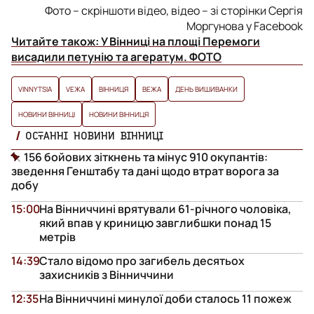
Фото – скріншоти відео, відео – зі сторінки Сергія
Моргунова у Facebook
Читайте також:
У Вінниці на площі Перемоги
висадили петунію та агератум. ФОТО
VINNYTSIA
VЕЖА
ВІННИЦЯ
ВЕЖА
ДЕНЬ ВИШИВАНКИ
НОВИНИ ВІННИЦІ
НОВИНИ ВІННИЦЯ
ОСТАННІ НОВИНИ ВІННИЦІ
156 бойових зіткнень та мінус 910 окупантів:
зведення Генштабу та дані щодо втрат ворога за
добу
15:00
На Вінниччині врятували 61-річного чоловіка,
який впав у криницю завглибшки понад 15
метрів
14:39
Стало відомо про загибель десятьох
захисників з Вінниччини
12:35
На Вінниччині минулої доби сталось 11 пожеж