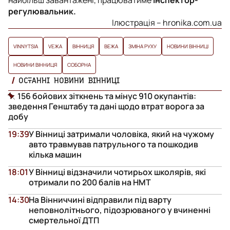
регулювальник.
Ілюстрація – hronika.com.ua
VINNYTSIA
VЕЖА
ВІННИЦЯ
ВЕЖА
ЗМІНА РУХУ
НОВИНИ ВІННИЦІ
НОВИНИ ВІННИЦЯ
СОБОРНА
ОСТАННІ НОВИНИ ВІННИЦІ
156 бойових зіткнень та мінус 910 окупантів:
зведення Генштабу та дані щодо втрат ворога за
добу
19:39
У Вінниці затримали чоловіка, який на чужому
авто травмував патрульного та пошкодив
кілька машин
18:01
У Вінниці відзначили чотирьох школярів, які
отримали по 200 балів на НМТ
14:30
На Вінниччині відправили під варту
неповнолітнього, підозрюваного у вчиненні
смертельної ДТП