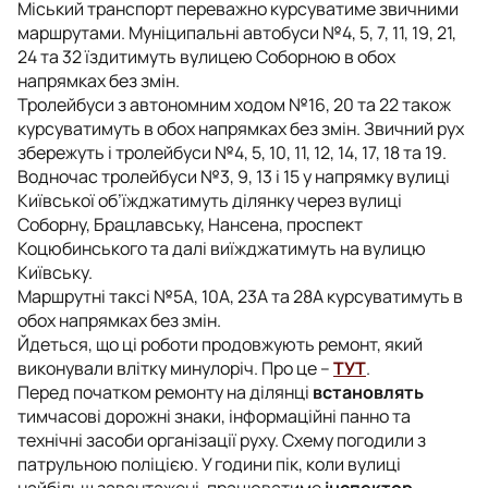
Міський транспорт переважно курсуватиме звичними
маршрутами. Муніципальні автобуси №4, 5, 7, 11, 19, 21,
24 та 32 їздитимуть вулицею Соборною в обох
напрямках без змін.
Тролейбуси з автономним ходом №16, 20 та 22 також
курсуватимуть в обох напрямках без змін. Звичний рух
збережуть і тролейбуси №4, 5, 10, 11, 12, 14, 17, 18 та 19.
Водночас тролейбуси №3, 9, 13 і 15 у напрямку вулиці
Київської об’їжджатимуть ділянку через вулиці
Соборну, Брацлавську, Нансена, проспект
Коцюбинського та далі виїжджатимуть на вулицю
Київську.
Маршрутні таксі №5А, 10А, 23А та 28А курсуватимуть в
обох напрямках без змін.
Йдеться, що ці роботи продовжують ремонт, який
виконували влітку минулоріч. Про це –
ТУТ
.
Перед початком ремонту на ділянці
встановлять
тимчасові дорожні знаки, інформаційні панно та
технічні засоби організації руху. Схему погодили з
патрульною поліцією. У години пік, коли вулиці
найбільш завантажені, працюватиме
інспектор-