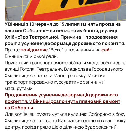
У Вінниці з 10 червня до 15 липня змінять проїзд на
частині Соборної – на непарному боці від вулиці
Хлібної до Театральної. Причина – продовження
робіт з усунення деформації дорожнього покриття.
Про це
повідомляє
“Вежа” з посиланням на
сайт
Вінницької міської ради.
Приватний транспорт зможе об’їхати місце робіт через
вулиці Гоголя, Театральну, Владислава Городецького,
Хмельницьке шосе та Магістратську. Міський
транспорт переважно курсуватиме звичними
маршрутами.
Продовження усунення деформації дорожнього
покриття: у Вінниці розпочнуть плановий ремонт
на Соборній
Для водіїв, які рухатимуться вулицею Соборною з боку
Хмельницького шосе та Калічанської площі в напрямку
центру, проїзд прямо цією ділянкою буде закритий.