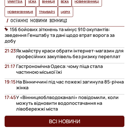
VINNYTSIA
VЕЖА
ВІННИЦЯ
ВЕЖА
НОВИНИ ВІННИЦІ
НОВИНИ ВІННИЦЯ
ТРАМВАЙ 5
ЦЮРІХ
ОСТАННІ НОВИНИ ВІННИЦІ
156 бойових зіткнень та мінус 910 окупантів:
зведення Генштабу та дані щодо втрат ворога за
добу
21:23
Як майстру краси обрати інтернет-магазин для
професійних закупівель без ризику переплат
21:17
Гастрономічна Одеса: чому піца стала
частиною міської їжі
19:15
На Вінниччині під час пожежі загинула 85-річна
жінка
17:45
У «Вінницяоблводоканалі» повідомили, коли
можуть відновити водопостачання на
лівобережжі міста
ВСІ НОВИНИ