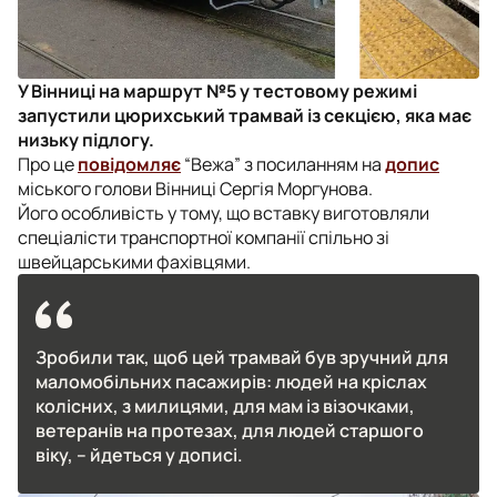
У Вінниці на маршрут №5 у тестовому режимі
запустили цюрихський трамвай із секцією, яка має
низьку підлогу.
Про це
повідомляє
“Вежа” з посиланням на
допис
міського голови Вінниці Сергія Моргунова.
Його особливість у тому, що вставку виготовляли
спеціалісти транспортної компанії спільно зі
швейцарськими фахівцями.
Зробили так, щоб цей трамвай був зручний для
маломобільних пасажирів: людей на кріслах
колісних, з милицями, для мам із візочками,
ветеранів на протезах, для людей старшого
віку, – йдеться у дописі.