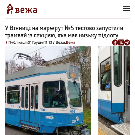
У Вінниці на маршрут №5 тестово запустили
трамвай із секцією, яка має низьку підлогу
Публікація
01 Грудня
11:13
Вежа,
Вежа