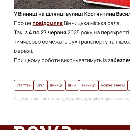
У Вінниці на ділянці вулиці Костянтина Ва
Про це
повідомляє
Вінницька міська рада.
Так,
з 4 по 27 червня
2025 року на перехресті
тимчасово обмежать рух транспорту та пішохо
мережі.
При цьому роботи виконуватимуть із з
абезпе
VINNYTSIA
VЕЖА
ВІННИЦЯ
ВЕЖА
ВИННИЦА
НОВИНИ ВІННИЦІ
Якщо ви знайшли помилку, будь ласка, виділіть фрагмент тек