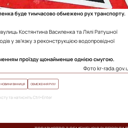
силенка буде тимчасово обмежено рух транспорту.
 вулиць Костянтина Василенка та Лялі Ратушної
дів у зв’язку з реконструкцією водопровідної
ченням проїзду щонайменше однією смугою.
Фото kr-rada.gov.
НОВИНИ ВІННИЦЯ
ОБМЕЖЕННЯ РУХУ
сту та натисніть Ctrl+Enter