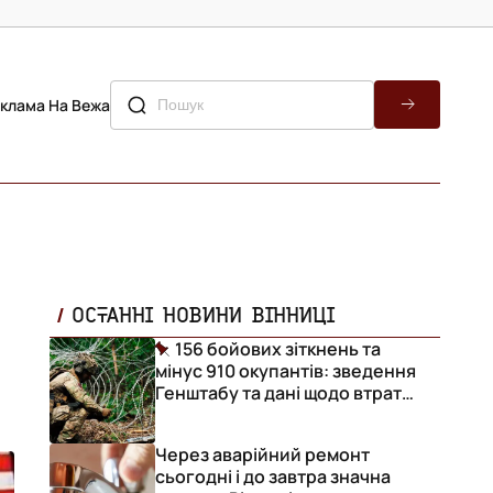
клама На Вежа
ОСТАННІ НОВИНИ ВІННИЦІ
156 бойових зіткнень та
мінус 910 окупантів: зведення
Генштабу та дані щодо втрат
ворога за добу
Через аварійний ремонт
сьогодні і до завтра значна