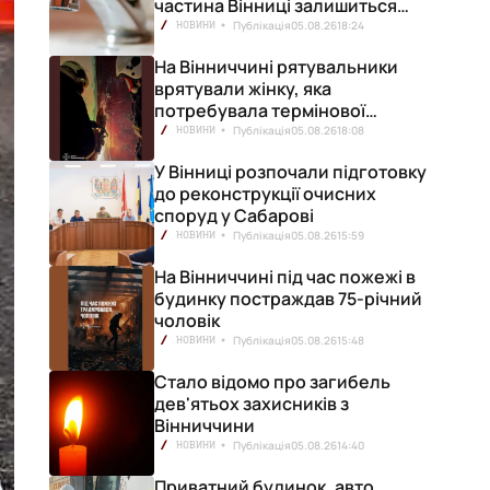
частина Вінниці залишиться
без води
Публікація
05.08.26
18:24
НОВИНИ
На Вінниччині рятувальники
врятували жінку, яка
потребувала термінової
медичної допомоги
Публікація
05.08.26
18:08
НОВИНИ
У Вінниці розпочали підготовку
до реконструкції очисних
споруд у Сабарові
Публікація
05.08.26
15:59
НОВИНИ
На Вінниччині під час пожежі в
будинку постраждав 75-річний
чоловік
Публікація
05.08.26
15:48
НОВИНИ
Стало відомо про загибель
дев'ятьох захисників з
Вінниччини
Публікація
05.08.26
14:40
НОВИНИ
Приватний будинок, авто,