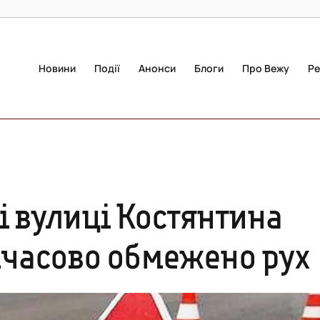
Новини
Події
Анонси
Блоги
Про Вежу
Ре
і вулиці Костянтина
мчасово обмежено рух