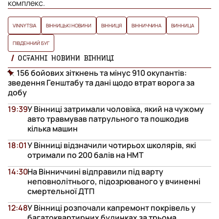
комплекс.
VINNYTSIA
ВІННИЦЬКІ НОВИНИ
ВІННИЦЯ
ВІННИЧЧИНА
ВИННИЦА
ПІВДЕННИЙ БУГ
ОСТАННІ НОВИНИ ВІННИЦІ
156 бойових зіткнень та мінус 910 окупантів:
зведення Генштабу та дані щодо втрат ворога за
добу
19:39
У Вінниці затримали чоловіка, який на чужому
авто травмував патрульного та пошкодив
кілька машин
18:01
У Вінниці відзначили чотирьох школярів, які
отримали по 200 балів на НМТ
14:30
На Вінниччині відправили під варту
неповнолітнього, підозрюваного у вчиненні
смертельної ДТП
12:48
У Вінниці розпочали капремонт покрівель у
багатоквартирних будинках за трьома