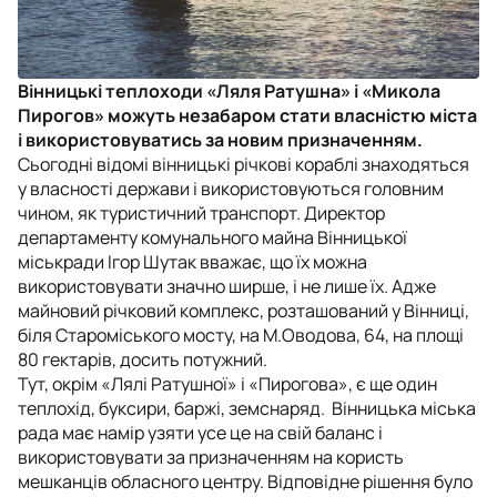
Вінницькі теплоходи «Ляля Ратушна» і «Микола
Пирогов» можуть незабаром стати власністю міста
і використовуватись за новим призначенням.
Сьогодні відомі вінницькі річкові кораблі знаходяться
у власності держави і використовуються головним
чином, як туристичний транспорт. Директор
департаменту комунального майна Вінницької
міськради Ігор Шутак вважає, що їх можна
використовувати значно ширше, і не лише їх. Адже
майновий річковий комплекс, розташований у Вінниці,
біля Староміського мосту, на М.Оводова, 64, на площі
80 гектарів, досить потужний.
Тут, окрім «Лялі Ратушної» і «Пирогова», є ще один
теплохід, буксири, баржі, земснаряд. Вінницька міська
рада має намір узяти усе це на свій баланс і
використовувати за призначенням на користь
мешканців обласного центру. Відповідне рішення було