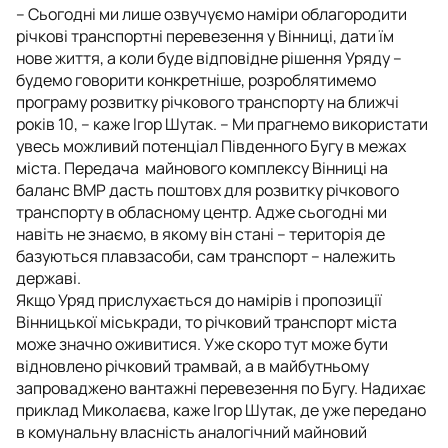
– Сьогодні ми лише озвучуємо наміри облагородити
річкові транспортні перевезення у Вінниці, дати їм
нове життя, а коли буде відповідне рішення Уряду –
будемо говорити конкретніше, розроблятимемо
програму розвитку річкового транспорту на ближчі
років 10, – каже Ігор Шутак. – Ми прагнемо використати
увесь можливий потенціал Південного Бугу в межах
міста. Передача майнового комплексу Вінниці на
баланс ВМР дасть поштовх для розвитку річкового
транспорту в обласному центр. Адже сьогодні ми
навіть не знаємо, в якому він стані – територія де
базуються плавзасоби, сам транспорт – належить
державі.
Якщо Уряд прислухається до намірів і пропозиції
Вінницької міськради, то річковий транспорт міста
може значно оживитися. Уже скоро тут може бути
відновлено річковий трамвай, а в майбутньому
запроваджено вантажні перевезення по Бугу. Надихає
приклад Миколаєва, каже Ігор Шутак, де уже передано
в комунальну власність аналогічний майновий