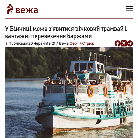
У Вінниці може з’явитися річковий трамвай і
вантажні перевезення баржами
Публікація
20 Червня
19:21
Вежа,
Сергій Стриж