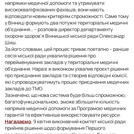
напрямки медичної допомоги та утримувати
висококваліфікованих фахівців, вони мають
відповідати новим критеріям спроможності. Саме тому
у Вінниці формують два потужні територіальні медичні
об’єднання… – розповів директор департаменту
охорони здоров’я Вінницької міської ради Олександр
Шиш.
За його словами, цей процес триває поетапно – раніше
сесія міської ради ухвалила рішення про
перейменування закладів у територіальні медичні
об’єднання. Наразі ж виконком ухвалив проєкт рішення
про приєднання закладів та створив відповідні комісії,
які супроводжуватимуть процес приєднання медичних
закладів до ТМО.
Зазначено, що нова система буде більш спроможною,
багатофункціональною, зможе збільшити кількість
напрямів медичної допомоги за Програмою медичних
гарантій та ефективніше використовувати ресурси.
Нагадаємо
, 9 квітня виконавчий комітет міської ради
прийняв рішення щодо формування Першого