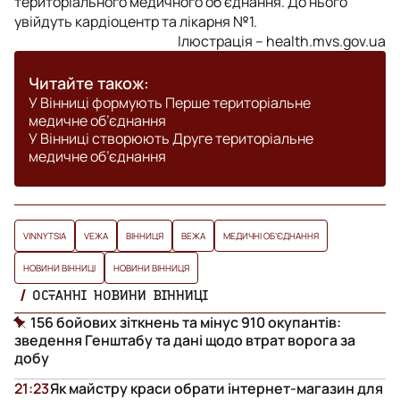
територіального медичного об’єднання. До нього
увійдуть кардіоцентр та лікарня №1.
Ілюстрація – health.mvs.gov.ua
Читайте також:
У Вінниці формують Перше територіальне
медичне об’єднання
У Вінниці створюють Друге територіальне
медичне об’єднання
VINNYTSIA
VЕЖА
ВІННИЦЯ
ВЕЖА
МЕДИЧНІ ОБʼЄДНАННЯ
НОВИНИ ВІННИЦІ
НОВИНИ ВІННИЦЯ
ОСТАННІ НОВИНИ ВІННИЦІ
156 бойових зіткнень та мінус 910 окупантів:
зведення Генштабу та дані щодо втрат ворога за
добу
21:23
Як майстру краси обрати інтернет-магазин для