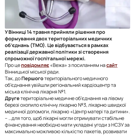
У Вінниці 14 травня прийняли рішення про
формування двох територіальних медичних
об’єднань (ТМО). Це відбувається в рамках
реалізації державної політики зі створення
спроможної госпітальної мережі.
Про це
повідомляє
«Вежа» з посиланням на
сайт
Вінницької міської ради.
Так, до
Першого
територіального медичного
об’єднання увійшли регіональний кардіоцентр та
міська клінічна лікарня №1.
Друге
територіальне медичне об’єднання на лівому
березі охопило клінічну лікарню №3, лікарню швидкої
медичної допомоги, лікарню «Центр матері та дитини».
– …для того, щоб лікарні могли отримувати стабільне
фінансування необхідно мати укладені угоди з НСЗУ за
максимально можливою кількістю пакетів, розвивати