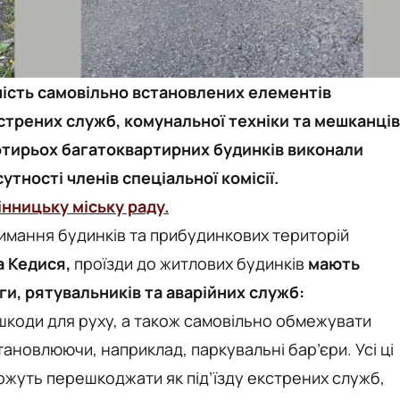
 шість самовільно встановлених елементів
трених служб, комунальної техніки та мешканців
отирьох багатоквартирних будинків виконали
тності членів спеціальної комісії.
інницьку міську раду.
римання будинків та прибудинкових територій
а Кедися,
проїзди до житлових будинків
мають
и, рятувальників та аварійних служб:
ешкоди для руху, а також самовільно обмежувати
ановлюючи, наприклад, паркувальні бар’єри. Усі ці
можуть перешкоджати як під’їзду екстрених служб,