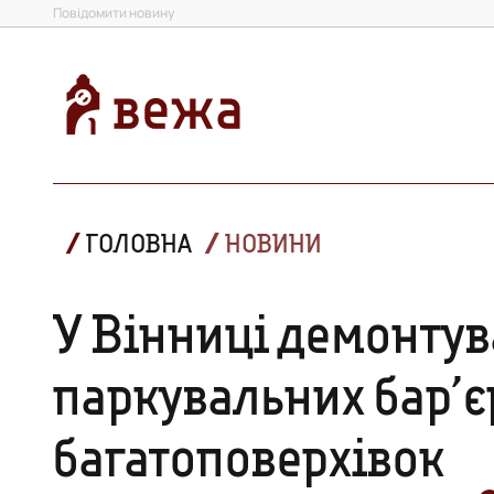
Повідомити новину
ГОЛОВНА
НОВИНИ
У Вінниці демонтув
паркувальних бар’єр
багатоповерхівок