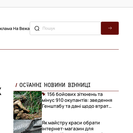
клама На Вежа
х
ОСТАННІ НОВИНИ ВІННИЦІ
156 бойових зіткнень та
мінус 910 окупантів: зведення
Генштабу та дані щодо втрат
ворога за добу
Як майстру краси обрати
інтернет-магазин для