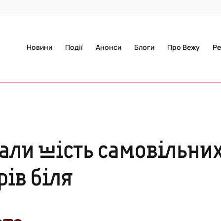
Новини
Події
Анонси
Блоги
Про Вежу
Ре
али шість самовільни
ів біля