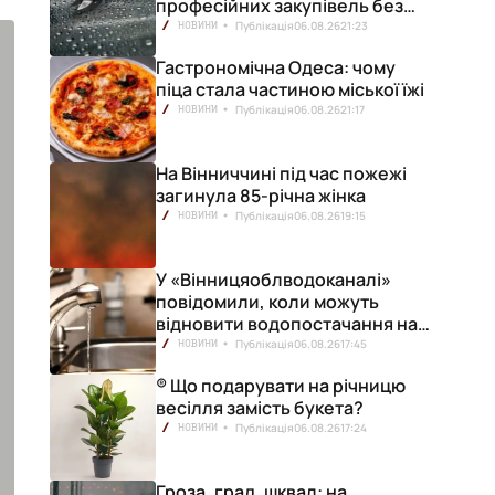
професійних закупівель без
ризику переплат
Публікація
06.08.26
21:23
НОВИНИ
Гастрономічна Одеса: чому
піца стала частиною міської їжі
Публікація
06.08.26
21:17
НОВИНИ
На Вінниччині під час пожежі
загинула 85-річна жінка
Публікація
06.08.26
19:15
НОВИНИ
У «Вінницяоблводоканалі»
повідомили, коли можуть
відновити водопостачання на
лівобережжі міста
Публікація
06.08.26
17:45
НОВИНИ
® Що подарувати на річницю
весілля замість букета?
Публікація
06.08.26
17:24
НОВИНИ
Гроза, град, шквал: на