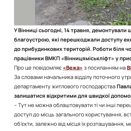
У Вінниці сьогодні, 14 травня, демонтували
благоустрою, які перешкоджали доступу екс
до прибудинкових територій. Роботи біля ч
працівники ВМКП «Вінницяміськліфт» у прису
Про це повідомляє
«Вежа»
з посиланням на
В
За словами начальника відділу поточного ут
департаменту житлового господарства
Павл
залишатися відкритими для швидкої допомог
– Тут не можна облаштовувати ті чи інші пер
доступ до місць загального користування, вст
об’єкти, залежно від місця їх розташування, 