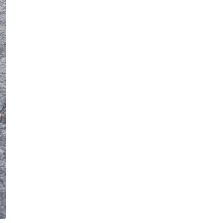
17-річного студента Артура
Фомича
Публікація
05.08.26
11:18
НОВИНИ