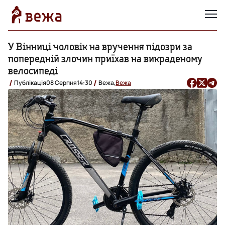
У Вінниці чоловік на вручення підозри за
попередній злочин приїхав на викраденому
велосипеді
Публікація
08 Серпня
14:30
Вежа,
Вежа