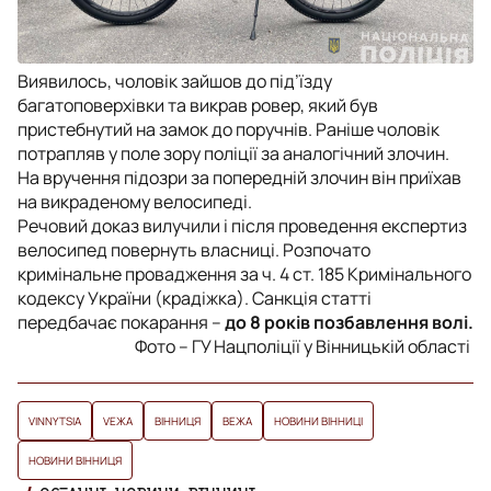
Виявилось, чоловік зайшов до під’їзду
багатоповерхівки та викрав ровер, який був
пристебнутий на замок до поручнів. Раніше чоловік
потрапляв у поле зору поліції за аналогічний злочин.
На вручення підозри за попередній злочин він приїхав
на викраденому велосипеді.
Речовий доказ вилучили і після проведення експертиз
велосипед повернуть власниці. Розпочато
кримінальне провадження за ч. 4 ст. 185 Кримінального
кодексу України (крадіжка). Санкція статті
передбачає покарання –
до 8 років позбавлення волі.
Фото – ГУ Нацполіції у Вінницькій області
VINNYTSIA
VЕЖА
ВІННИЦЯ
ВЕЖА
НОВИНИ ВІННИЦІ
НОВИНИ ВІННИЦЯ