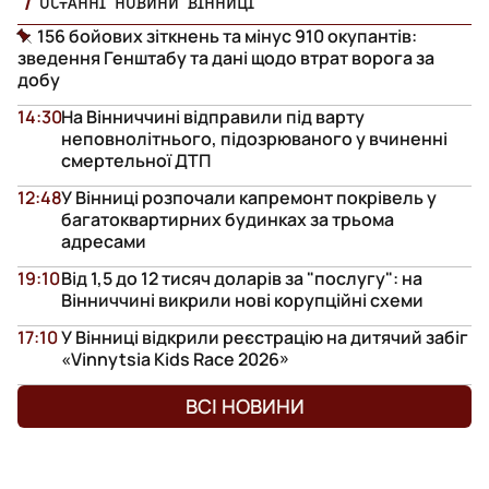
ОСТАННІ НОВИНИ ВІННИЦІ
156 бойових зіткнень та мінус 910 окупантів:
зведення Генштабу та дані щодо втрат ворога за
добу
14:30
На Вінниччині відправили під варту
неповнолітнього, підозрюваного у вчиненні
смертельної ДТП
12:48
У Вінниці розпочали капремонт покрівель у
багатоквартирних будинках за трьома
адресами
19:10
Від 1,5 до 12 тисяч доларів за "послугу": на
Вінниччині викрили нові корупційні схеми
17:10
У Вінниці відкрили реєстрацію на дитячий забіг
«Vinnytsia Kids Race 2026»
ВСІ НОВИНИ