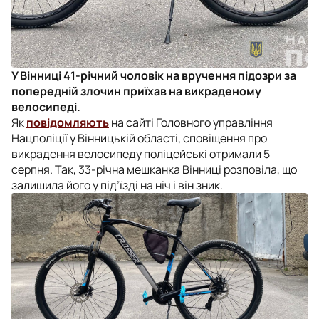
У Вінниці 41-річний чоловік на вручення підозри за
попередній злочин приїхав на викраденому
велосипеді.
Як
повідомляють
на сайті Головного управління
Нацполіції у Вінницькій області, сповіщення про
викрадення велосипеду поліцейські отримали 5
серпня. Так, 33-річна мешканка Вінниці розповіла, що
залишила його у під’їзді на ніч і він зник.