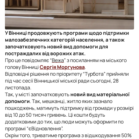
У Вінниці продовжують програми щодо підтримки
малозабезпечних категорій населення, а також
започатковують новий вид допомоги для
постраждалих від ворожих атак.
Про це повідомляє “
Вежа
” з посиланням на міського
голову Вінниці
Сергія Моргунова
.
Відповідні рішення по пріоритету “Турбота” прийняли
під час сесії Вінницької міської ради сьогодні, 28
листопада.
Так, у місті започатковують
новий вид матеріальної
допомоги
. Так, мешканці, житло яких зазнало
пошкоджень, матимуть підтримку від громади у розмірі
від 10 до 50 тисяч гривень. Ці кошти будуть
додатковими до тих, що люди можуть оформити по
програмі “єВідновлення”.
Окрім того, триватиме програма з відшкодування 50%