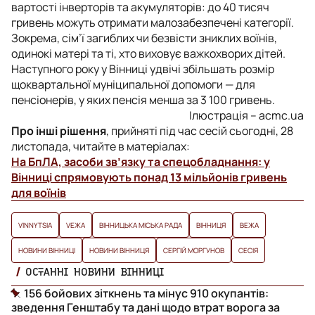
вартості інверторів та акумуляторів: до 40 тисяч
гривень можуть отримати малозабезпечені категорії.
Зокрема, сім’ї загиблих чи безвісти зниклих воїнів,
одинокі матері та ті, хто виховує важкохворих дітей.
Наступного року у Вінниці удвічі збільшать розмір
щоквартальної муніципальної допомоги — для
пенсіонерів, у яких пенсія менша за 3 100 гривень.
Ілюстрація – acmc.ua
Про інші рішення
, прийняті під час сесій сьогодні, 28
листопада, читайте в матеріалах:
На БпЛА, засоби зв’язку та спецобладнання: у
Вінниці спрямовують понад 13 мільйонів гривень
для воїнів
VINNYTSIA
VЕЖА
ВІННИЦЬКА МІСЬКА РАДА
ВІННИЦЯ
ВЕЖА
НОВИНИ ВІННИЦІ
НОВИНИ ВІННИЦЯ
СЕРГІЙ МОРГУНОВ
СЕСІЯ
ОСТАННІ НОВИНИ ВІННИЦІ
156 бойових зіткнень та мінус 910 окупантів:
зведення Генштабу та дані щодо втрат ворога за