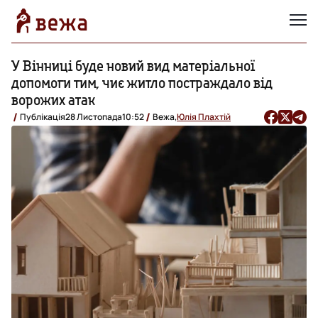
У Вінниці буде новий вид матеріальної
допомоги тим, чиє житло постраждало від
ворожих атак
Публікація
28 Листопада
10:52
Вежа,
Юлія Плахтій