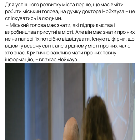
Для успішного розвитку міста перше, що має вміти
робити міський голова, на думку доктора Нойхауза – це
спілкуватись із людьми.
– Міський голова має знати, які підприємства і
виробництва присутні в місті. Але він має знати про них
не на папері, їх потрібно відвідувати. Існують фірми, що
відомі у всьому світі, але в рідному місті про них мало
хто знає. Критично важливо мати про них повну
інформацію, – вважає Нойхауз.