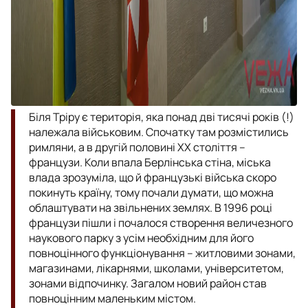
Біля Тріру є територія, яка понад дві тисячі років (!)
належала військовим. Спочатку там розмістились
римляни, а в другій половині ХХ століття –
французи. Коли впала Берлінська стіна, міська
влада зрозуміла, що й французькі війська скоро
покинуть країну, тому почали думати, що можна
облаштувати на звільнених землях. В 1996 році
французи пішли і почалося створення величезного
наукового парку з усім необхідним для його
повноцінного функціонування – житловими зонами,
магазинами, лікарнями, школами, університетом,
зонами відпочинку. Загалом новий район став
повноцінним маленьким містом.