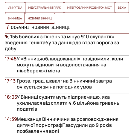
VINNYTSIA
ІНДУСТРІАЛЬНИЙ ПАРК
ІНТЕГРОВАНИЙ РОЗВИТОК МІСТ
ВЕЖА
ВИННИЦА
НОВИНИ ВІННИЦІ
ОСТАННІ НОВИНИ ВІННИЦІ
156 бойових зіткнень та мінус 910 окупантів:
зведення Генштабу та дані щодо втрат ворога за
добу
17:45
У «Вінницяоблводоканалі» повідомили, коли
можуть відновити водопостачання на
лівобережжі міста
17:13
Гроза, град, шквал: на Вінниччині завтра
очікується зміна погодних умов
16:05
У Вінниці судитимуть підприємицю, яка
ухилилася від сплати 4,6 мільйона гривень
податків
14:39
Мешканця Вінниччини за розповсюдження
дитячої порнографії засудили до 9 років
позбавлення волі