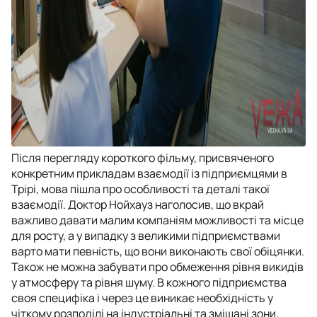
Після перегляду короткого фільму, присвяченого
конкретним прикладам взаємодії із підприємцями в
Трірі, мова пішла про особливості та деталі такої
взаємодії. Доктор Нойхауз наголосив, що вкрай
важливо давати малим компаніям можливості та місце
для росту, а у випадку з великими підприємствами
варто мати певність, що вони виконають свої обіцянки.
Також не можна забувати про обмеження рівня викидів
у атмосферу та рівня шуму. В кожного підприємства
своя специфіка і через це виникає необхідність у
чіткому розподілі на індустріальні та змішані зони.