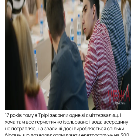
17 років тому в Трірі закрили одне зі сміттєзвалищ. І
хоча там все герметично ізольовано і вода всередину
не потрапляє, на звалищі досі виробляється стільки
біогазу, що дозволяє отримувати елетроструму на 300