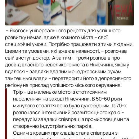
– Якогось універсального рецепту для успішного
розвитку немає, адже в кожного міста – свої
специфічні умови. Потрібно працювати з тими людьми,
ідеями та умовами, які вже є в наявності, – розпочав
свій виступ доктор. А за тим – трохи розповів про
досвід власного невеликого міста в Німеччині, якому
вдалося – завдяки вдалим менеджерським рухам
тамтешньої влади – перетворити його з депресивного
регіону на приклад успішного міського керування:
Трір – це маленьке місто із стотисячним
населенням на заході Німеччини. В 50-60 роки
минулого століття воно було дуже бідним. Із 70-х
розпочався інтенсивний розвиток цього краю –
передусім завдяки співпраці з промисловцями та
створенню індустріальних парків.
Одним з кращих прикладів стала співпраця з