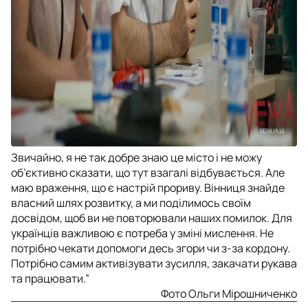
Звичайно, я не так добре знаю це місто і не можу
об’єктивно сказати, що тут взагалі відбувається. Але
маю враження, що є настрій прориву. Вінниця знайде
власний шлях розвитку, а ми поділимось своїм
досвідом, щоб ви не повторювали наших помилок. Для
українців важливою є потреба у зміні мислення. Не
потрібно чекати допомоги десь згори чи з-за кордону.
Потрібно самим активізувати зусилля, закачати рукава
та працювати.”
Фото Ольги Мірошниченко