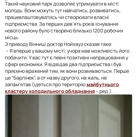
Такий науковий парк дозволяє утримувати в місті
молодь. Вони можуть тут навчатись, розвиватись,
працевлаштовуватись чи створювати власні
підприємства. За перших дев’ять років існування
нового району було створено близько 1200 робочих
місць.
З приводу Вінниці доктор Нойхауз сказав таке:
– Я вперше у вашому місті, учора мав можливість його
побачити. У вас тут є певні позитивні напрацювання у
сфері економіки. Я відвідав два підприємства і був
приємно вражений тим, як вони розвиваються. Перше
це “Барлінек”, а от назву другого, на жаль, не
запам’ятав (
ідеться про територію
майбутнього
кластеру холодильного обладнання
– ред.
).