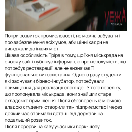
Попри розвиток промисловості, не можна забувати і
про забезпечення всіх умов, аби цінні кадри не
виїжджали до інших міст.
Цікава особливість Тріра в тому, що їхня міськрада на
своєму сайті публікує інформацію про нерохумість, що
потребує реставрації, але не визначає її
функціональне використання. Одного разу студенти,
які заснували бізнес-інкубатор, потребували
приміщення для реалізації своїх ідеї. З того переліку,
що пропонувала міськрада, вони знайшли старе
складське приміщення. Після обговорень із міською
владою студенти створили там підприємство і через
деякий час отримали дотації від держави на
подальший розвиток.
Після перерви на каву учасники ворк-шопу