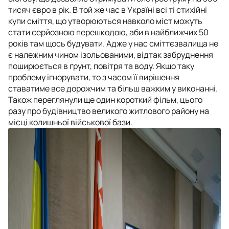
тисяч євро в рік. В той же час в Україні всі ті стихійні
купи сміття, що утворюються навколо міст можуть
стати серйозною перешкодою, аби в найближчих 50
років там щось будувати. Адже у нас сміттєзвалища не
є належним чином ізольованими, відтак забруднення
поширюється в ґрунт, повітря та воду. Якщо таку
проблему ігнорувати, то з часом її вирішення
ставатиме все дорожчим та більш важким у виконанні.
Також переглянули ще один короткий фільм, цього
разу про будівництво великого житлового району на
місці колишньої військової бази.