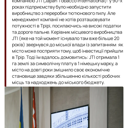
компанією JTI (Japan Tоbacco International): у 90-х
роках підприємству було необхідно запустити
виробництво з переробки тютюнового пилу. Але
менеджмент компанії не хотів розташовувати
потужності в Трірі, посилаючись на високі податки
та дороге пальне. Керівник місцевого виробництва
JTI (яке на той момент існувало там вже більше 20
років) звернувся до міської влади із запитанням: як
місто може посприяти тому, щоб інвестиції прийшли
в Трір. Тоді їм вдалось домовитись: JTI отримала 1
га землі за символічну плату в 1 німецьку марку, а
місто на довгі роки зміцнило своє економічне
становище завдяки збільшенню кількості робочих
місць та надходжень до міського бюджету.