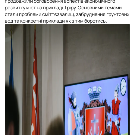
продовжили обговорення аспектів економічного
розвитку міст на прикладі Тріру. Основними темами
стали проблеми сміттєзвалищ, забруднення ґрунтових
вод та конкретні приклади як з тим боротись.