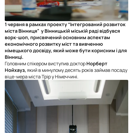
1 червня в рамках проекту “Інтегрований розвиток
міста Вінниця” у Вінницькій міській раді відбувся
ворк-шоп, присвячений основним аспектам
економічного розвитку міст та вивченню
німецького досвіду, який може бути корисним і для
Вінниці.
Головним спікером виступив доктор
Норберт
Нойхауз,
який в минулому десять років займав посаду
віце-мера міста Трір у Німеччині.