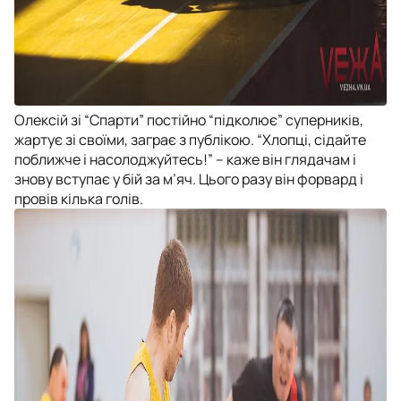
Олексій зі “Спарти” постійно “підколює” суперників,
жартує зі своїми, заграє з публікою. “Хлопці, сідайте
поближче і насолоджуйтесь!” – каже він глядачам і
знову вступає у бій за м’яч. Цього разу він форвард і
провів кілька голів.