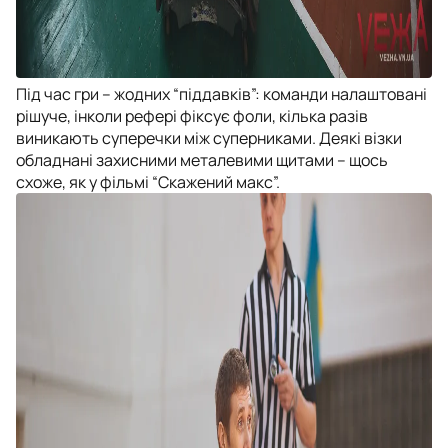
Під час гри – жодних “піддавків”: команди налаштовані
рішуче, інколи рефері фіксує фоли, кілька разів
виникають суперечки між суперниками. Деякі візки
обладнані захисними металевими щитами – щось
схоже, як у фільмі “Скажений макс”.