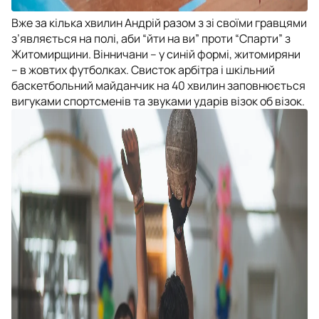
Вже за кілька хвилин Андрій разом з зі своїми гравцями
з’являється на полі, аби “йти на ви” проти “Спарти” з
Житомирщини. Вінничани – у синій формі, житомиряни
– в жовтих футболках. Свисток арбітра і шкільний
баскетбольний майданчик на 40 хвилин заповнюється
вигуками спортсменів та звуками ударів візок об візок.