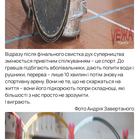
Відразу після фінального свистка дух суперництва
змінюється привітним спілкуванням – це спорт. До
гравців підбігають вболівальники, дають попити води і
рушники, перерва – лише 10 хвилин і потім знову на
спортивну арену. Вони не те, що не скаржаться на
життя – вони його підкорюють попри складнощі, які
більшості з нас просто не зрозуміти.
І виграють.
Фото Андрія Завертаного