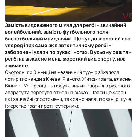
Замість видовженого м’яча для регбі – звичайний
волейбольний, замість футбольного поля –
баскетбольний майданчик. Ще тут дозволений пас
уперед і так само як в автентичному регбі –
заборонені удари по руках і ногах. В усьому решта –
регбі на візках не менш жорсткий вид спорту, ніж
звичайне.
Сьогодні до Вінниці на незвичний турнір з’їхалося
чотири команди з Києва, Рівного, Житомира та, власне,
Вінниці. Усі гравці – з порушеннями опорного рухового
апарату та пересуваються на візках. Попри це хлопці,
як і звичайні спортсмени, так само налаштовані рішуче
і жорстко грати проти суперника.