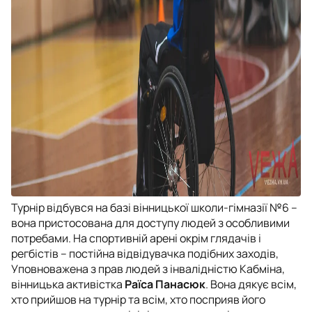
Турнір відбувся на базі вінницької школи-гімназії №6 –
вона пристосована для доступу людей з особливими
потребами. На спортивній арені окрім глядачів і
регбістів – постійна відвідувачка подібних заходів,
Уповноважена з прав людей з інвалідністю Кабміна,
вінницька активістка
Раїса Панасюк
. Вона дякує всім,
хто прийшов на турнір та всім, хто посприяв його