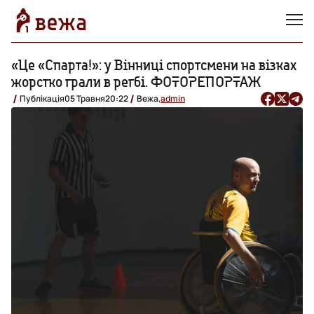
«Це «Спарта!»: у Вінниці спортсмени на візках
жорстко грали в регбі. ФОТОРЕПОРТАЖ
Публікація
05 Травня
20:22
Вежа,
admin