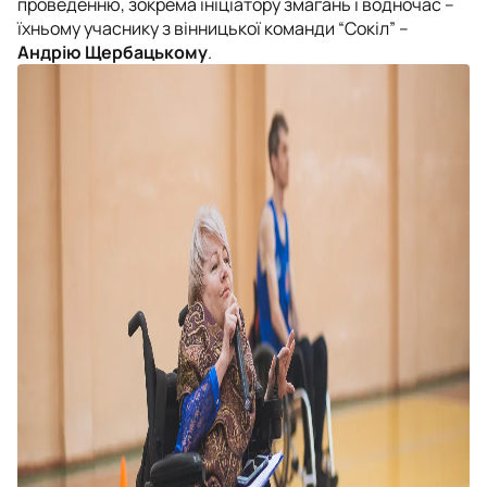
проведенню, зокрема ініціатору змагань і водночас –
їхньому учаснику з вінницької команди “Сокіл” –
Андрію Щербацькому
.