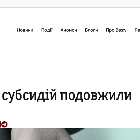
Новини
Події
Анонси
Блоги
Про Вежу
Ре
ї субсидій подовжили