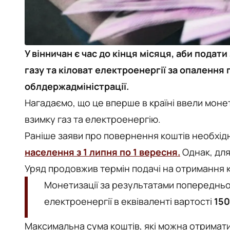
У вінничан є час до кінця місяця, аби пода
газу та кіловат електроенергії за опалення
облдержадміністрації.
Нагадаємо, що це вперше в країні ввели моне
взимку газ та електроенергію.
Раніше заяви про повернення коштів необхід
населення
з 1 липня по 1 вересня
.
Однак, для
Уряд продовжив термін подачі на отримання к
Монетизації за результатами попередньо
електроенергії в еквіваленті вартості
150
Максимальна сума коштів, які можна отримат