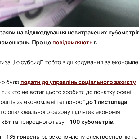
ти заяви на відшкодування невитрачених кубометрі
 помешкань. Про це
повідомляють
в
тизацію субсидії, тобто відшкодування за економле
но було
подати до управлінь соціального захисту
 тих хто не встиг цього зробити до початку осені,
оштів за економлені теплоносії
до 1 листопада
.
го опалювального сезону підлягає економія
 кВт
та природного газу –
100 кубометрів
.
и –
135 гривень
за зекономлену електроенергію та