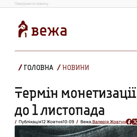
Повідомити новину
ГОЛОВНА
НОВИНИ
Термін монетизаці
до 1 листопада
Публікація
12 Жовтня
10:09
Вежа,
Валерія Жовтун