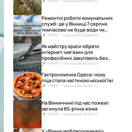
Публікація
07.08.26
11:24
НОВИНИ
Ремонтні роботи комунальних
служб: де у Вінниці 7 серпня
тимчасово не буде води чи
світла
Публікація
07.08.26
09:49
НОВИНИ
Як майстру краси обрати
інтернет-магазин для
професійних закупівель без
ризику переплат
Публікація
06.08.26
21:23
НОВИНИ
Гастрономічна Одеса: чому
піца стала частиною міської їжі
Публікація
06.08.26
21:17
НОВИНИ
На Вінниччині під час пожежі
загинула 85-річна жінка
Публікація
06.08.26
19:15
НОВИНИ
У «Вінницяоблводоканалі»