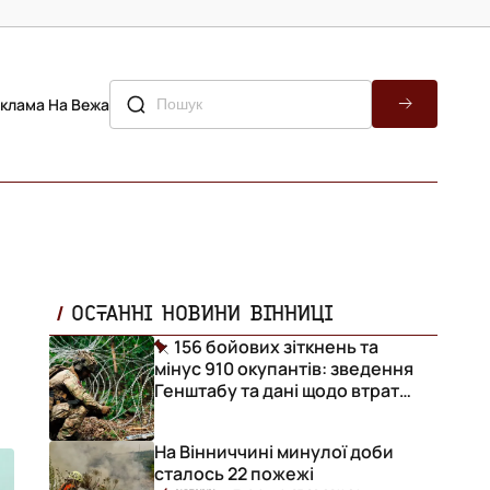
клама На Вежа
ОСТАННІ НОВИНИ ВІННИЦІ
156 бойових зіткнень та
мінус 910 окупантів: зведення
Генштабу та дані щодо втрат
ворога за добу
На Вінниччині минулої доби
сталось 22 пожежі