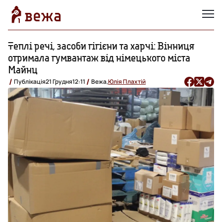
Теплі речі, засоби гігієни та харчі: Вінниця
отримала гумвантаж від німецького міста
Майнц
Публікація
21 Грудня
12:11
Вежа,
Юлія Плахтій