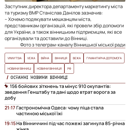
Заступник директора департаменту маркетингу міста
та туризму ВМР Станіслав Данілов зазначив:
– Хочемо подякувати мешканцям міста,
представникам організацій, які провели збір допомоги
для України, а також вінницьким підприємцям, які все
організували та доставили до Вінниці.
Фото з телеграм-каналу Вінницької міської ради
VINNYTSIA
VЕЖА
ВІЙНА
ВІННИЦЯ
ВЕЖА
ГУМАНІТАРНА ДОПОМОГА
НОВИНИ ВІННИЦІ
НОВИНИ ВІННИЦЯ
РФ
ОСТАННІ НОВИНИ ВІННИЦІ
156 бойових зіткнень та мінус 910 окупантів:
зведення Генштабу та дані щодо втрат ворога за
добу
21:17
Гастрономічна Одеса: чому піца стала
частиною міської їжі
19:15
На Вінниччині під час пожежі загинула 85-річна
жінка