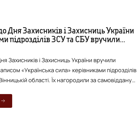
до Дня Захисників і Захисниць України
ми підрозділів ЗСУ та СБУ вручили
и
Дня Захисників і Захисниць України вручили
написом «Українська сила» керівниками підрозділів
Вінницькій області. Їх нагородили за самовіддану
ачальника Вінницької ОВА Наталі Заболотної.
вони безпосередньо беруть участь у боях на фронт
на командирів не змогли приїхати, адже зараз на