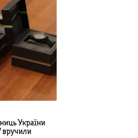
сниць України
У вручили