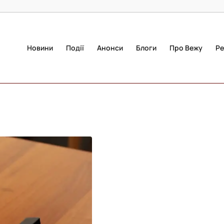
Новини
Події
Анонси
Блоги
Про Вежу
Ре