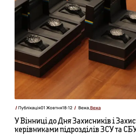
Публікація
01 Жовтня
18:12
Вежа,
Вежа
У Вінниці до Дня Захисників і Захи
керівниками підрозділів ЗСУ та СБ