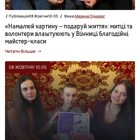
Публікація
08 Жовтня
10:05
Вежа,
Марина Однорог
«Намалюй картину – подаруй життя»: митці та
волонтери влаштуюють у Вінниці благодійні
майстер-класи
Читати більше
08 ЖОВТНЯ
/ 10:05