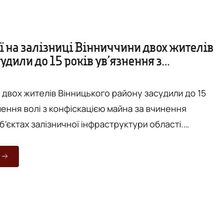
ї на залізниці Вінниччини двох жителів
удили до 15 років ув’язнення з
ією майна
 двох жителів Вінницького району засудили до 15
лення волі з конфіскацією майна за вчинення
б’єктах залізничної інфраструктури області.
ирок ухвалила колегія суддів Тиврівського
ду Вінницької області. Про це повідомляє «Вежа» з
а Тиврівський районний суд Вінницької області.
очину Суд розглянув обвинувальний акт у
у провадженні за обвину...