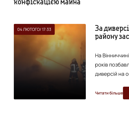
конфіскацією майна
За диверсі
04 ЛЮТОГО
/ 17:33
району зас
конфіскац
На Вінниччині
років позбав
диверсій на о
Відповідний в
районного су
Читати більше
посиланням н
Обставини зл
кримінальном