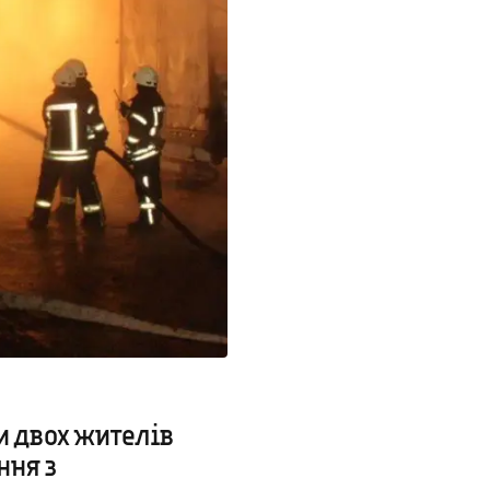
и двох жителів
ння з