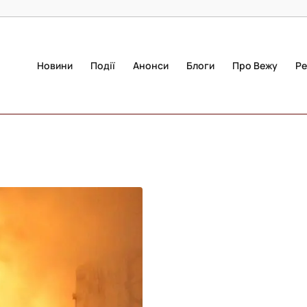
Новини
Події
Анонси
Блоги
Про Вежу
Ре