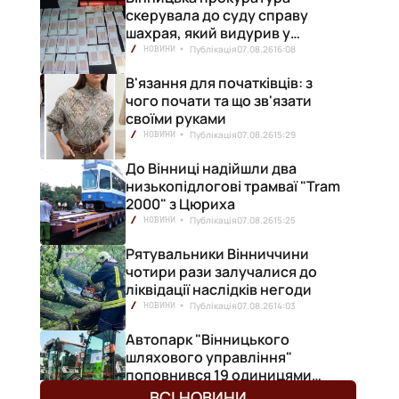
скерувала до суду справу
шахрая, який видурив у
вінничанки 154 тисячі гривень
Публікація
07.08.26
16:08
НОВИНИ
В'язання для початківців: з
чого почати та що зв'язати
своїми руками
Публікація
07.08.26
15:29
НОВИНИ
До Вінниці надійшли два
низькопідлогові трамваї "Tram
2000" з Цюриха
Публікація
07.08.26
15:25
НОВИНИ
Рятувальники Вінниччини
чотири рази залучалися до
ліквідації наслідків негоди
Публікація
07.08.26
14:03
НОВИНИ
Автопарк "Вінницького
шляхового управління"
поповнився 19 одиницями
нової техніки
Публікація
07.08.26
13:30
НОВИНИ
ВСІ НОВИНИ