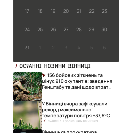
17
18
19
20
21
22
23
24
25
26
27
28
29
30
31
1
2
3
4
5
6
ОСТАННІ НОВИНИ ВІННИЦІ
156 бойових зіткнень та
мінус 910 окупантів: зведення
Генштабу та дані щодо втрат
ворога за добу
У Вінниці вчора зафіксували
рекорд максимальної
температури повітря +37,6°С
Публікація
07.08.26
16:19
НОВИНИ
Вінницька прокуратура