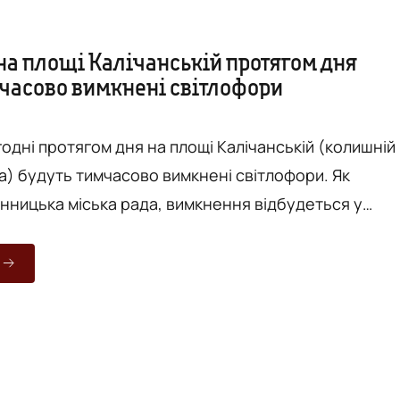
на площі Калічанській протягом дня
мчасово вимкнені світлофори
годні протягом дня на площі Калічанській (колишній
а) будуть тимчасово вимкнені світлофори. Як
інницька міська рада, вимкнення відбудеться у
м дорожньої розмітки. Водіїв та пішоходів
ти максимально уважними та обережними. Фото -
ал Ситуаційного центру м.Вінниця