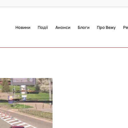
Новини
Події
Анонси
Блоги
Про Вежу
Ре