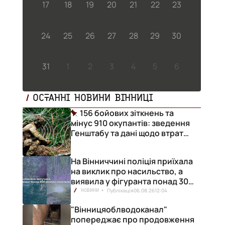
17
18
19
20
21
22
23
24
25
26
27
28
29
30
31
1
2
3
4
5
6
ОСТАННІ НОВИНИ ВІННИЦІ
156 бойових зіткнень та
мінус 910 окупантів: зведення
Генштабу та дані щодо втрат
ворога за добу
На Вінниччині поліція приїхала
на виклик про насильство, а
виявила у фігуранта понад 300
конопель
Публікація
06.08.26
12:04
НОВИНИ
"Вінницяоблводоканал"
попереджає про продовження