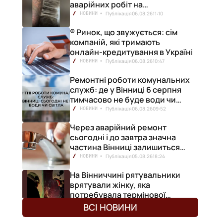
аварійних робіт на
водопровідній станції
Публікація
06.08.26
11:10
НОВИНИ
® Ринок, що звужується: сім
компаній, які тримають
онлайн-кредитування в Україні
Публікація
06.08.26
10:47
НОВИНИ
Ремонтні роботи комунальних
служб: де у Вінниці 6 серпня
тимчасово не буде води чи
світла
Публікація
06.08.26
09:52
НОВИНИ
Через аварійний ремонт
сьогодні і до завтра значна
частина Вінниці залишиться
без води
Публікація
05.08.26
18:24
НОВИНИ
На Вінниччині рятувальники
врятували жінку, яка
потребувала термінової
медичної допомоги
Публікація
05.08.26
18:08
НОВИНИ
ВСІ НОВИНИ