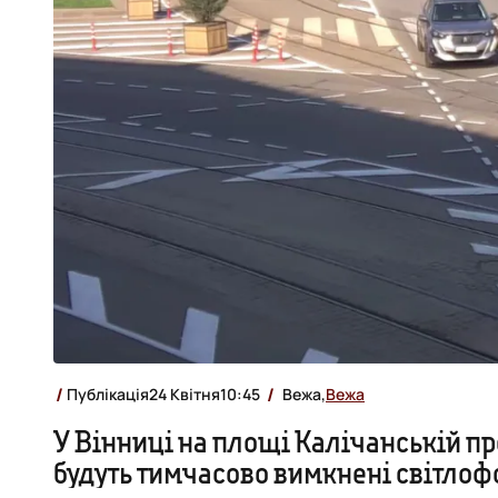
Публікація
24 Квітня
10:45
Вежа,
Вежа
У Вінниці на площі Калічанській п
будуть тимчасово вимкнені світлоф