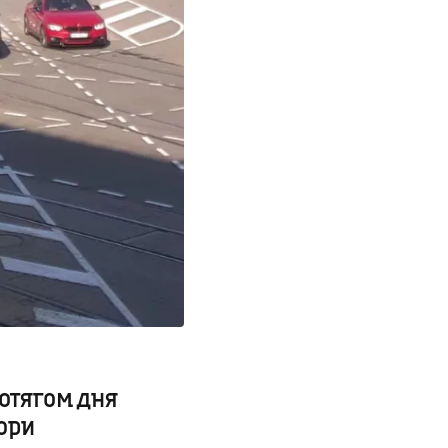
ротягом дня
ори