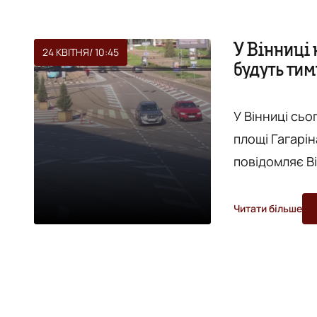
У Вінниці 
24 КВІТНЯ
/ 10:45
будуть ти
У Вінниці сьо
площі Гагарін
повідомляє В
зв'язку з нанесення
закликають бу
Читати більше
телеграм-кан