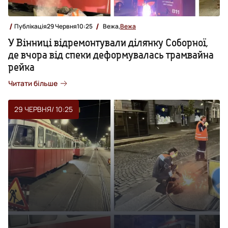
Публікація
29 Червня
10:25
Вежа,
Вежа
У Вінниці відремонтували ділянку Соборної,
де вчора від спеки деформувалась трамвайна
рейка
Читати більше
29 ЧЕРВНЯ
/ 10:25