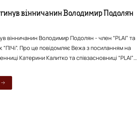
загинув вінничанин Володимир Подолян
нув вінничанин Володимир Подолян - член “PLAI” та
 Вежа з посиланням на
енниці Катерини Калитко та співзасновниці “PLAI”
. Володимир Подолян - один з
ів “PLAI”, який долучався до багатьох культурних
нізації у нашому місті. Зокрема, був одним з творців
e Sun" та "Air Гоголь Fest", продюсував документаль..