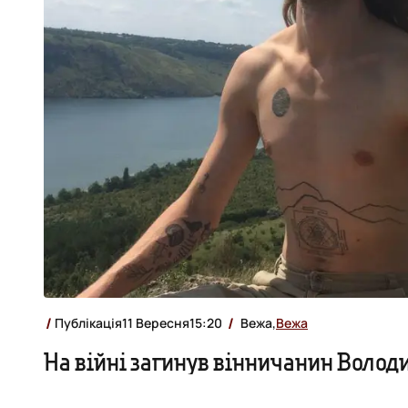
Публікація
11 Вересня
15:20
Вежа,
Вежа
На війні загинув вінничанин Воло