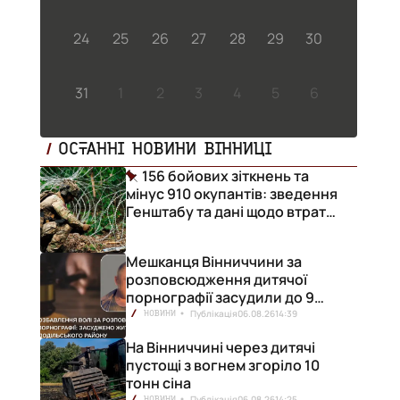
24
25
26
27
28
29
30
31
1
2
3
4
5
6
ОСТАННІ НОВИНИ ВІННИЦІ
156 бойових зіткнень та
мінус 910 окупантів: зведення
Генштабу та дані щодо втрат
ворога за добу
Мешканця Вінниччини за
розповсюдження дитячої
порнографії засудили до 9
років позбавлення волі
Публікація
06.08.26
14:39
НОВИНИ
На Вінниччині через дитячі
пустощі з вогнем згоріло 10
тонн сіна
Публікація
06.08.26
14:25
НОВИНИ