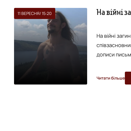
На війні 
11 ВЕРЕСНЯ
/ 15:20
На війні заги
співзасновник “ПІЧі”. Про це повідомляє
дописи письм
Олександри Тарас-Маковей
активних діяч
Читати більше
проєктів орга
"Ticket to th