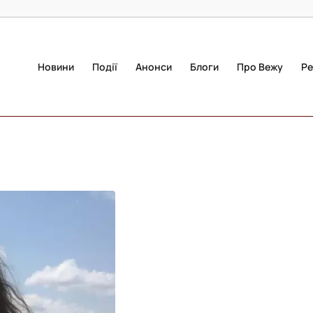
Новини
Події
Анонси
Блоги
Про Вежу
Ре