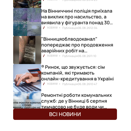
На Вінниччині поліція приїхала
на виклик про насильство, а
виявила у фігуранта понад 300
конопель
Публікація
06.08.26
12:04
НОВИНИ
"Вінницяоблводоканал"
попереджає про продовження
аварійних робіт на
водопровідній станції
Публікація
06.08.26
11:10
НОВИНИ
® Ринок, що звужується: сім
компаній, які тримають
онлайн-кредитування в Україні
Публікація
06.08.26
10:47
НОВИНИ
Ремонтні роботи комунальних
служб: де у Вінниці 6 серпня
тимчасово не буде води чи
світла
Публікація
06.08.26
09:52
НОВИНИ
ВСІ НОВИНИ
Через аварійний ремонт
сьогодні і до завтра значна