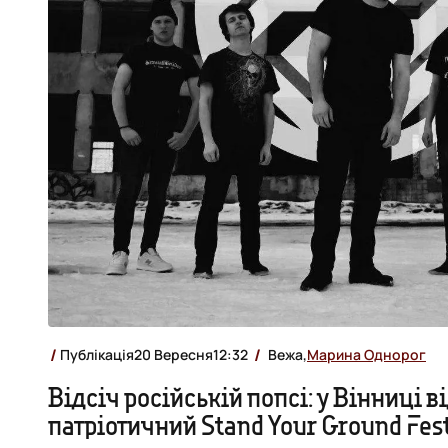
Публікація
20 Вересня
12:32
Вежа,
Марина Однорог
Відсіч російській попсі: у Вінниці в
патріотичний Stand Your Ground Fes