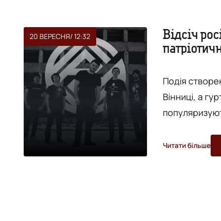
Відсіч рос
20 ВЕРЕСНЯ
/ 12:32
патріотичн
Подія створе
Вінниці, а гу
популяризуют
використовуючи їх по
Підкова» (кол
Читати більше
Вінниці патрі
Минулого рок
Цьогоріч очік