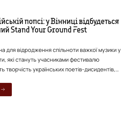
ійській попсі: у Вінниці відбудеться
ий Stand Your Ground Fest
на для відродження спільноти важкої музики у
рти, які стануть учасниками фестивалю
ь творчість українських поетів-дисидентів,
езію у своїх текстах. 27 жовтня у «Блокпост
ишній кінотеатр «Росія») відбудеться другий у
отичний метал-фест Stand Your Ground Fest.
у фестиваль відбувся до Дня козацтва 14 жовтня.
ується участь...