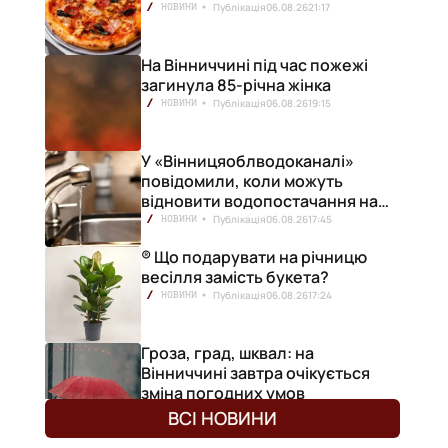
Публікація
06.08.26
21:17
НОВИНИ
На Вінниччині під час пожежі
загинула 85-річна жінка
Публікація
06.08.26
19:15
НОВИНИ
У «Вінницяоблводоканалі»
повідомили, коли можуть
відновити водопостачання на
лівобережжі міста
Публікація
06.08.26
17:45
НОВИНИ
® Що подарувати на річницю
весілля замість букета?
Публікація
06.08.26
17:24
НОВИНИ
Гроза, град, шквал: на
Вінниччині завтра очікується
зміна погодних умов
Публікація
06.08.26
17:13
НОВИНИ
ВСІ НОВИНИ