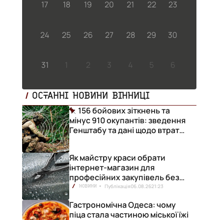
17
18
19
20
21
22
23
24
25
26
27
28
29
30
31
1
2
3
4
5
6
ОСТАННІ НОВИНИ ВІННИЦІ
156 бойових зіткнень та
мінус 910 окупантів: зведення
Генштабу та дані щодо втрат
ворога за добу
Як майстру краси обрати
інтернет-магазин для
професійних закупівель без
ризику переплат
Публікація
06.08.26
21:23
НОВИНИ
Гастрономічна Одеса: чому
піца стала частиною міської їжі