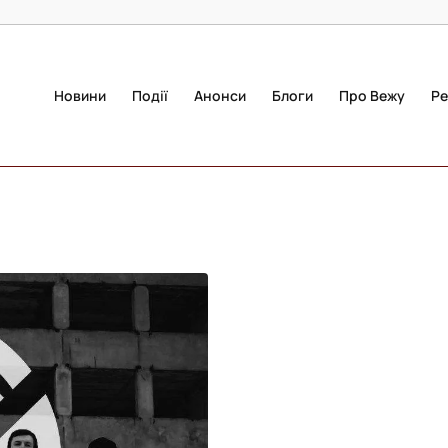
Новини
Події
Анонси
Блоги
Про Вежу
Ре