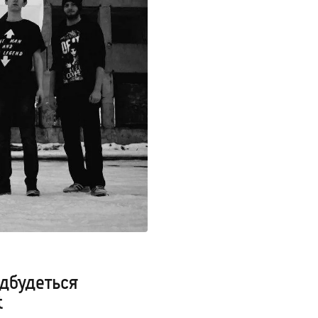
ідбудеться
t