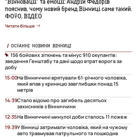
“Вінновації” та емоції: Андрій Федорів
пояснив, чому новий бренд Вінниці саме такий.
ФОТО, ВІДЕО
Читати більше
ОСТАННІ НОВИНИ ВІННИЦІ
156 бойових зіткнень та мінус 910 окупантів:
зведення Генштабу та дані щодо втрат ворога за
добу
15:00
На Вінниччині врятували 61-річного чоловіка,
який впав у криницю завглибшки понад 15
метрів
14:39
Стало відомо про загибель десятьох
захисників з Вінниччини
12:35
На Вінниччині минулої доби сталось 11 пожеж
19:39
У Вінниці затримали чоловіка, який на чужому
авто травмував патрульного та пошкодив