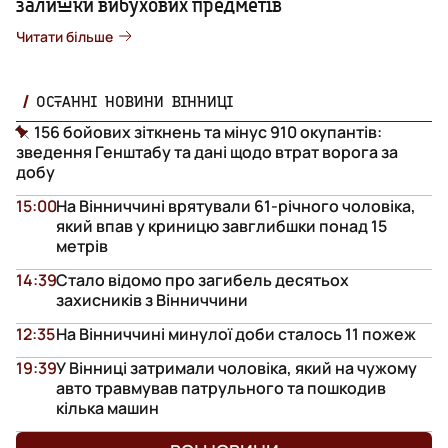
залишки вибухових предметів
Читати більше
ОСТАННІ НОВИНИ ВІННИЦІ
156 бойових зіткнень та мінус 910 окупантів:
зведення Генштабу та дані щодо втрат ворога за
добу
15:00
На Вінниччині врятували 61-річного чоловіка,
який впав у криницю завглибшки понад 15
метрів
14:39
Стало відомо про загибель десятьох
захисників з Вінниччини
12:35
На Вінниччині минулої доби сталось 11 пожеж
19:39
У Вінниці затримали чоловіка, який на чужому
авто травмував патрульного та пошкодив
кілька машин