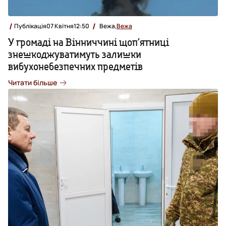
Публікація
07 Квітня
12:50
Вежа,
Вежа
У громаді на Вінниччині щоп’ятниці
знешкоджуватимуть залишки
вибухонебезпечних предметів
Читати більше