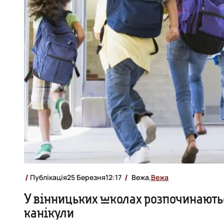
Публікація
25 Березня
12:17
Вежа,
Вежа
У вінницьких школах розпочинають
канікули