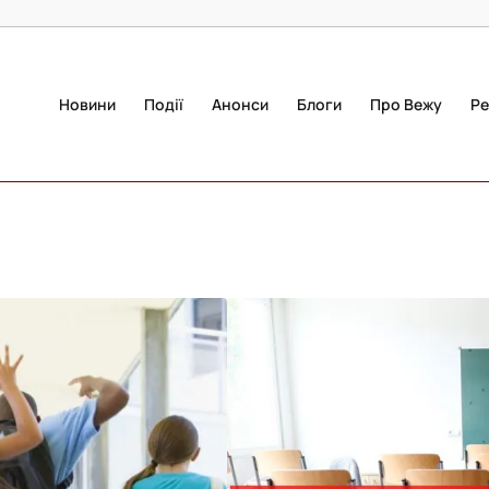
Новини
Події
Анонси
Блоги
Про Вежу
Ре