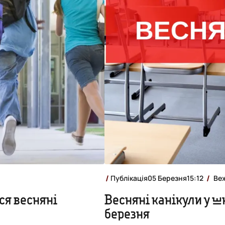
Публікація
05 Березня
15:12
Ве
ся весняні
Весняні канікули у ш
березня