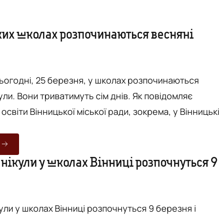
ких школах розпочинаються весняні
сьогодні, 25 березня, у школах розпочинаються
 Вони триватимуть сім днів. Як повідомляє
світи Вінницької міської ради, зокрема, у Вінницьк
а заняття знову вийдуть 1 квітня. Зазначено, що
к традиційно розпочався 1 вересня 2023 року і
28 червня 2024 року. Ілюстрація - expert.in.ua
нікули у школах Вінниці розпочнуться 9
ули у школах Вінниці розпочнуться 9 березня і