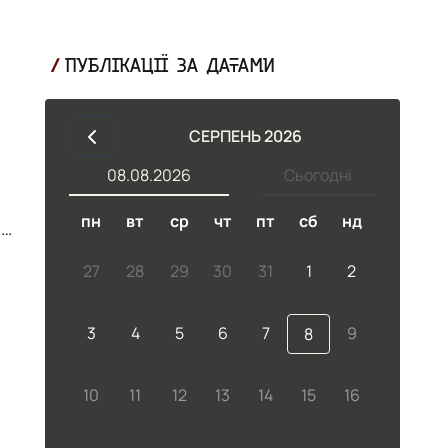
ПУБЛІКАЦІЇ ЗА ДАТАМИ
СЕРПЕНЬ 2026
08.08.2026
Сьогодні
пн
вт
ср
чт
пт
сб
нд
ій
27
28
29
30
31
1
2
3
4
5
6
7
9
8
10
11
12
13
14
15
16