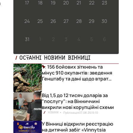
а
17
18
19
20
21
22
23
24
25
26
27
28
29
30
31
1
2
3
4
5
6
ої
ОСТАННІ НОВИНИ ВІННИЦІ
156 бойових зіткнень та
мінус 910 окупантів: зведення
Генштабу та дані щодо втрат
ворога за добу
Від 1,5 до 12 тисяч доларів за
"послугу": на Вінниччині
викрили нові корупційні схеми
Публікація
07.08.26
19:10
НОВИНИ
У Вінниці відкрили реєстрацію
на дитячий забіг «Vinnytsia