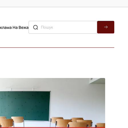
клама На Вежа