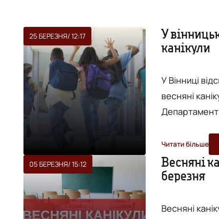
У вінниць
25 БЕРЕЗНЯ
/ 12:17
канікули
У Вінниці від
весняні канікули.
Департамент о
громад школярі н
навчальний рі
Читати більше
триватиме до 
Весняні ка
05 БЕРЕЗНЯ
/ 15:12
березня
Весняні канік