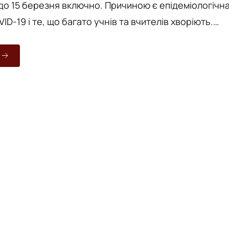
до 15 березня включно. Причиною є епідеміологічн
VID-19 і те, що багато учнів та вчителів хворіють.
о, директорка Департаменту освіти Вінницької
 розповіла у коментарі Vежі, що рішення про
анікул прийняли керівники і педагогічні ради шкіл.
інювали термін канікул цієї зими (для учнів молодш