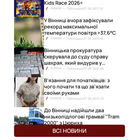
Kids Race 2026»
Публікація
07.08.26
17:10
НОВИНИ
У Вінниці вчора зафіксували
рекорд максимальної
температури повітря +37,6°С
Публікація
07.08.26
16:19
НОВИНИ
Вінницька прокуратура
скерувала до суду справу
шахрая, який видурив у
вінничанки 154 тисячі гривень
Публікація
07.08.26
16:08
НОВИНИ
В'язання для початківців: з
чого почати та що зв'язати
своїми руками
Публікація
07.08.26
15:29
НОВИНИ
До Вінниці надійшли два
низькопідлогові трамваї "Tram
2000" з Цюриха
Публікація
07.08.26
15:25
НОВИНИ
ВСІ НОВИНИ