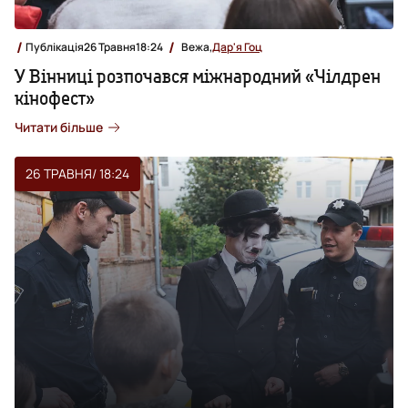
Публікація
26 Травня
18:24
Вежа,
Дар'я Гоц
У Вінниці розпочався міжнародний «Чілдрен
кінофест»
Читати більше
26 ТРАВНЯ
/ 18:24