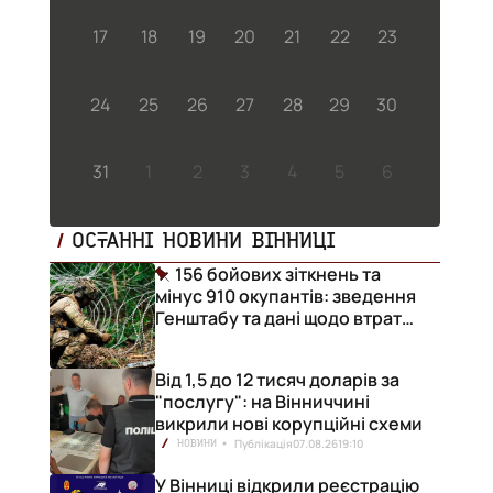
17
18
19
20
21
22
23
24
25
26
27
28
29
30
31
1
2
3
4
5
6
ОСТАННІ НОВИНИ ВІННИЦІ
156 бойових зіткнень та
мінус 910 окупантів: зведення
Генштабу та дані щодо втрат
ворога за добу
Від 1,5 до 12 тисяч доларів за
"послугу": на Вінниччині
викрили нові корупційні схеми
Публікація
07.08.26
19:10
НОВИНИ
У Вінниці відкрили реєстрацію