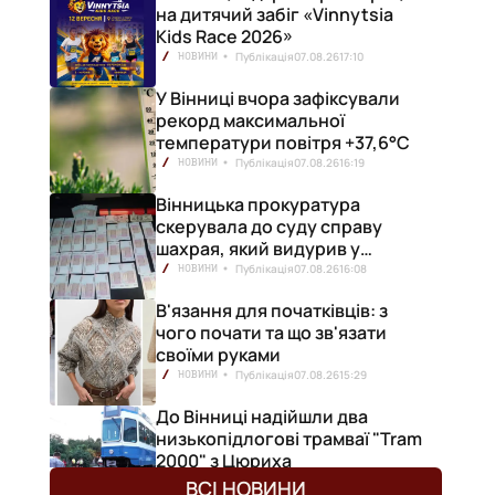
на дитячий забіг «Vinnytsia
Kids Race 2026»
Публікація
07.08.26
17:10
НОВИНИ
У Вінниці вчора зафіксували
рекорд максимальної
температури повітря +37,6°С
Публікація
07.08.26
16:19
НОВИНИ
Вінницька прокуратура
скерувала до суду справу
шахрая, який видурив у
вінничанки 154 тисячі гривень
Публікація
07.08.26
16:08
НОВИНИ
В'язання для початківців: з
чого почати та що зв'язати
своїми руками
Публікація
07.08.26
15:29
НОВИНИ
До Вінниці надійшли два
низькопідлогові трамваї "Tram
2000" з Цюриха
Публікація
07.08.26
15:25
НОВИНИ
ВСІ НОВИНИ