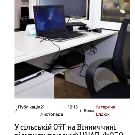
Публікація
21
12:15
Катерина
Вежа,
Листопада
Дядюк
У сільській ОТГ на Вінниччині