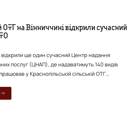
й ОТГ на Вінниччині відкрили сучасний
ТО
і відкрили ще один сучасний Центр надання
вних послуг (ЦНАП), де надаватимуть 140 видів
апрацював у Краснопільській сільській ОТГ
 району. Цікаво, що ініціатором його створення
Г. Як повідомили на сайті Вінницької
істрації, ЦНАП громади урочисто відкрився 19
 сучасний відкритий простір, з усіма зручностями
чів. Там облаштували сім робочи...