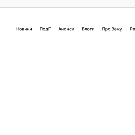
Новини
Події
Анонси
Блоги
Про Вежу
Ре