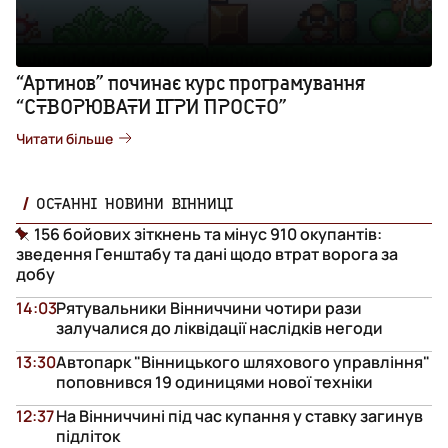
“Артинов” починає курс програмування
“СТВОРЮВАТИ ІГРИ ПРОСТО”
Читати більше
ОСТАННІ НОВИНИ ВІННИЦІ
156 бойових зіткнень та мінус 910 окупантів:
зведення Генштабу та дані щодо втрат ворога за
добу
14:03
Рятувальники Вінниччини чотири рази
залучалися до ліквідації наслідків негоди
13:30
Автопарк "Вінницького шляхового управління"
поповнився 19 одиницями нової техніки
12:37
На Вінниччині під час купання у ставку загинув
підліток