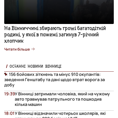
На Вінниччині збирають гроші багатодітній
родині, у якої в пожежі загинув 7-річний
хлопчик
Читати більше
ОСТАННІ НОВИНИ ВІННИЦІ
156 бойових зіткнень та мінус 910 окупантів:
зведення Генштабу та дані щодо втрат ворога за
добу
19:39
У Вінниці затримали чоловіка, який на чужому
авто травмував патрульного та пошкодив
кілька машин
18:01
У Вінниці відзначили чотирьох школярів, які