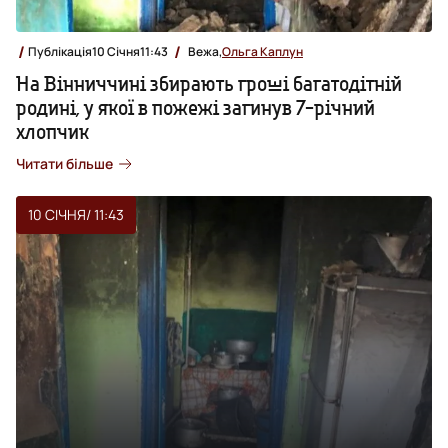
Публікація
10 Січня
11:43
Вежа,
Ольга Каплун
На Вінниччині збирають гроші багатодітній
родині, у якої в пожежі загинув 7-річний
хлопчик
Читати більше
10 СІЧНЯ
/ 11:43