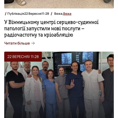
Публікація
22 Вересня
11:28
Вежа,
Вежа
У Вінницькому центрі серцево-судинної
патології запустили нові послуги –
радіочастотну та кріоабляцію
Читати більше
22 ВЕРЕСНЯ
/ 11:28