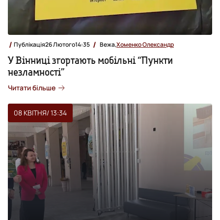
Публікація
26 Лютого
14:35
Вежа,
Хоменко Олександр
У Вінниці згортають мобільні “Пункти
незламності”
Читати більше
08 КВІТНЯ
/ 13:34