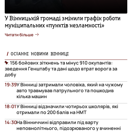
У Вінницькій громаді змінили графік роботи
муніципальних «пунктів незламності»
Читати більше
ОСТАННІ НОВИНИ ВІННИЦІ
156 бойових зіткнень та мінус 910 окупантів:
зведення Генштабу та дані щодо втрат ворога за
добу
19:39
У Вінниці затримали чоловіка, який на чужому
авто травмував патрульного та пошкодив
кілька машин
18:01
У Вінниці відзначили чотирьох школярів, які
отримали по 200 балів на НМТ
14:30
На Вінниччині відправили під варту
неповнолітнього, підозрюваного у вчиненні