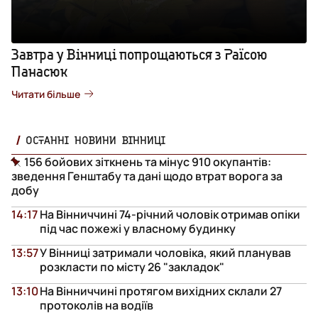
Завтра у Вінниці попрощаються з Раїсою
Панасюк
Читати більше
ОСТАННІ НОВИНИ ВІННИЦІ
156 бойових зіткнень та мінус 910 окупантів:
зведення Генштабу та дані щодо втрат ворога за
добу
14:17
На Вінниччині 74-річний чоловік отримав опіки
під час пожежі у власному будинку
13:57
У Вінниці затримали чоловіка, який планував
розкласти по місту 26 "закладок"
13:10
На Вінниччині протягом вихідних склали 27
протоколів на водіїв