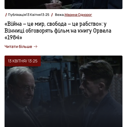
Публікація
13 Квітня
13:25
Вежа,
Марина Однорог
«Війна – це мир, свобода – це рабство»: у
Вінниці обговорять фільм на книгу Орвела
«1984»
Читати більше
13 КВІТНЯ
/ 13:25