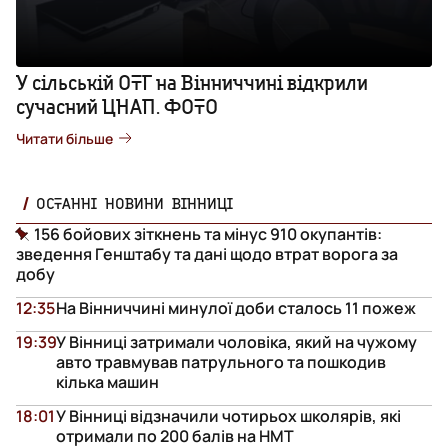
У сільській ОТГ на Вінниччині відкрили
сучасний ЦНАП. ФОТО
Читати більше
ОСТАННІ НОВИНИ ВІННИЦІ
156 бойових зіткнень та мінус 910 окупантів:
зведення Генштабу та дані щодо втрат ворога за
добу
12:35
На Вінниччині минулої доби сталось 11 пожеж
19:39
У Вінниці затримали чоловіка, який на чужому
авто травмував патрульного та пошкодив
кілька машин
18:01
У Вінниці відзначили чотирьох школярів, які
отримали по 200 балів на НМТ