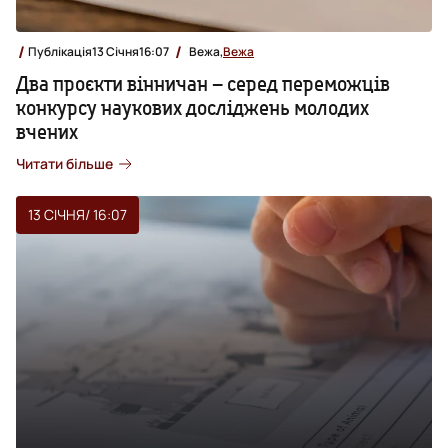
Публікація
13 Січня
16:07
Вежа,
Вежа
Два проєкти вінничан – серед переможців
конкурсу наукових досліджень молодих
вчених
Читати більше
13 СІЧНЯ
/ 16:07