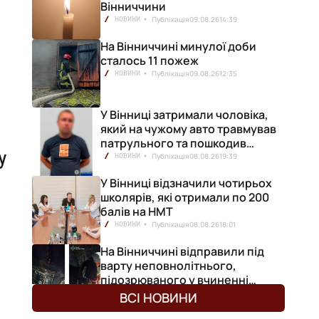
Вінниччини
Публікація
09.08.26
14:39
НОВИНИ
На Вінниччині минулої доби
сталось 11 пожеж
Публікація
09.08.26
12:35
НОВИНИ
У Вінниці затримали чоловіка,
який на чужому авто травмував
патрульного та пошкодив
у
кілька машин
Публікація
08.08.26
19:39
НОВИНИ
У Вінниці відзначили чотирьох
школярів, які отримали по 200
балів на НМТ
Публікація
08.08.26
18:01
НОВИНИ
На Вінниччині відправили під
варту неповнолітнього,
підозрюваного у вчиненні
смертельної ДТП
Публікація
08.08.26
14:30
НОВИНИ
ВСІ НОВИНИ