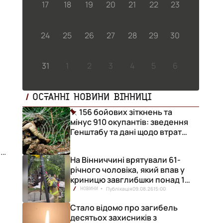
17
18
19
20
21
22
23
24
25
26
27
28
29
30
31
1
2
3
4
5
6
ОСТАННІ НОВИНИ ВІННИЦІ
156 бойових зіткнень та
мінус 910 окупантів: зведення
Генштабу та дані щодо втрат
ворога за добу
,
На Вінниччині врятували 61-
річного чоловіка, який впав у
криницю завглибшки понад 15
метрів
Публікація
09.08.26
15:00
НОВИНИ
Стало відомо про загибель
десятьох захисників з