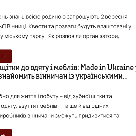
п...
ень знань всією родиною запрошують 2 вересня
ім'ї Вінниці. Квести та розваги будуть влаштовані у
 міському парку. Як розповіли організатори,
ори години діти із батьками зможуть позмагатися в
их та пізнавальних іграх та отримати за свої
зи? Поки це секрет, але усім
 щітки до одягу і меблів: Made in Ukraine 
ознайомить вінничан із українськими
ся, - інтригує Вікторія Голубенко, представник
ами
бно для життя і побуту – від зубної щітки та
одягу, взуття і меблів – та ще й від рідних
виробників вінничани зможуть придивитися та
цими вихідними просто неба. 15 та 16 липня о 10:00
міський парк перетвориться на великий open-air