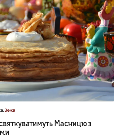
а,
Вежа
 святкуватимуть Масницю з
ями