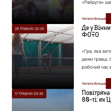
«Райдуга» ще
розваг. Батут
країн світу т
Читати більше
початку тут з
Де у Вінни
28 ТРАВНЯ
/ 20:05
ФОТО
маленьких арт
«Гра, яка зат
деякі гравці.
робочий час в
один гравець 
повітря та сонця. Перші корти з'явились наприкінці 
Читати більше
являли собою
Повітряна 
17 ТРАВНЯ
/ 09:36
80-ті: як 
поверхонь та
80-ліття