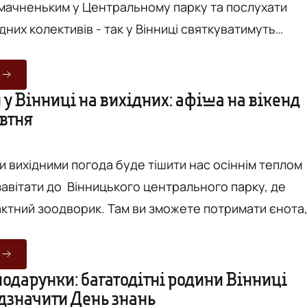
мачненьким у Центральному парку та послухати
них колективів - так у Вінниці святкуватимуть
протягом тижня і таким чином проводжають зиму та
весну. Цьогоріч Масниця розпочнеться 12 лютого і
у Вінниці на вихідних: афіша на вікенд
овтня
18 лютого. До речі, традиційно на це свято варто
и вихідними погода буде тішити нас осіннім теплом
авітати до Вінницького центрального парку, де
ктний зоодворик. Там ви зможете потримати єнота
енгуру та пообійматися із ламою Дунею. Окрім
ете змогу відчути себе велетнем завітавши до Міні
ж, ми спробували зайти для наших читачів кілька
подарунки: багатодітні родини Вінниці
ідзначити День знань
, щоби вам було легше зорієнтуватися у потоці