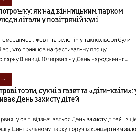
це сьогодні, 13 липня, розповіла Юлія Савостіна –
потрошку: як над вінницьким парком
люди літали у повітряній кулі
 натхненниця руху Made in Ukraine. Фестиваль –
 помаранчеві, жовті та зелені - у такі кольори були
 всі, хто прийшов на фестивальну площу
 парку Вінниці. 10 червня - у День народження
ідбувався фестиваль фарб холі. Черга з охочих
 фарбою вишикувалася ще за півгодини до початку
ові торти, сукні з газет та «діти-квіти»: 
иває День захисту дітей
та безпечними, продавали у синій ятці на площі - 
...
рвня, у світі відзначається День захисту дітей. Із ціє
ощі у Центральному парку поруч із концертним зал