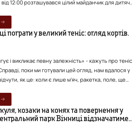
 від 12:00 розташувався цілий майданчик для дитяч
и, майстер-класи, солодощі, фотозони на теми різн
а міста Вінниця - лише частина дійства. З самого
ібралась понад сотня глядачів, ще стільки ж -
ці пограти у великий теніс: огляд кортів.
истів, співаків та декламаторів. Прик...
ягує і викликає певну залежність» - кажуть про тені
 Справді, поки ми готували цей огляд, нам вдалося у
ідчути, як це: коли є лише м'яч, ракетка, поле, ще
і задоволення - від активного відпочинку, свіжого
19-го сторіччя і
 майданчики, вкриті глиною. Сьогодні ж різноманіт
куля, козаки на конях та повернення у
Центральний парк Вінниці відзначатиме
 обладнання значно відрізняється....