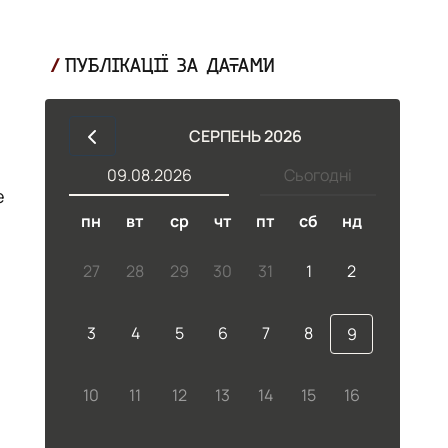
ПУБЛІКАЦІЇ ЗА ДАТАМИ
СЕРПЕНЬ 2026
09.08.2026
Сьогодні
е
пн
вт
ср
чт
пт
сб
нд
27
28
29
30
31
1
2
3
4
5
6
7
8
9
10
11
12
13
14
15
16