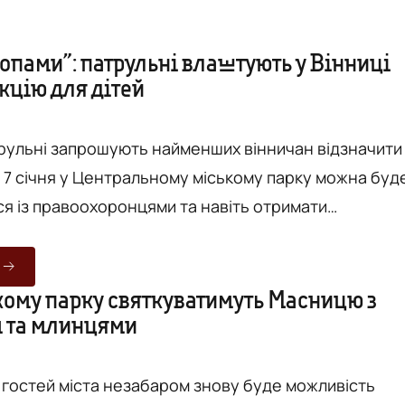
копами”: патрульні влаштують у Вінниці
кцію для дітей
трульні запрошують найменших вінничан відзначити
. 7 січня у Центральному міському парку можна буд
ся із правоохоронцями та навіть отримати
 південного входу до парку. Юні вінничани зможуть
 справжньому поліцейському автомобілі та при
кому парку святкуватимуть Масницю з
 та млинцями
, випробувати такі його функції як сирена та
 Також...
а гостей міста незабаром знову буде можливість