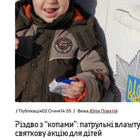
Публікація
02 Січня
14:55
Вежа,
Юлія Плахтій
Різдво з “копами”: патрульні влашт
святкову акцію для дітей