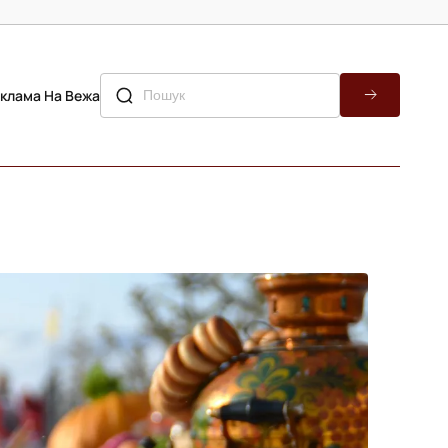
клама На Вежа