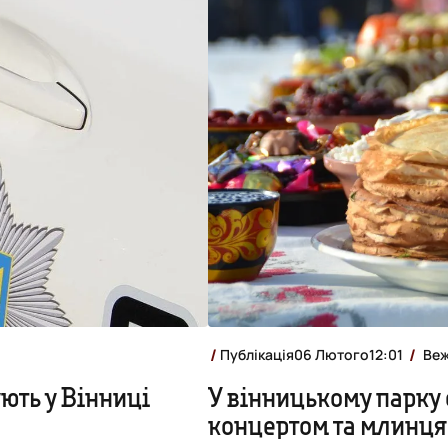
Публікація
06 Лютого
12:01
Веж
ують у Вінниці
У вінницькому парку
концертом та млинц