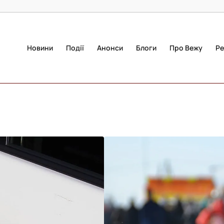
Новини
Події
Анонси
Блоги
Про Вежу
Ре