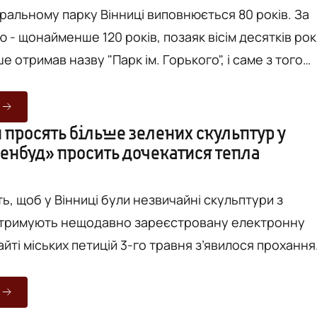
ральному парку Вінниці виповнюється 80 років. За
 - щонайменше 120 років, позаяк вісім десятків рок
е отримав назву "Парк ім. Горького", і саме з того
нято вести власне літочислення. Однак ще до
 в честь російського митця, вінницький парк також
 Так чи інакше, святкувати річницю у
 просять більше зелених скульптур у
ленбуд» просить дочекатися тепла
ь 10 червня. Цього дня весь парк огорне безліч т...
ь, щоб у Вінниці були незвичайні скульптури з
дтримують нещодавно зареєстровану електронну
д вінничанина про неймовірні зелені скульптури в
ні скульптури! Зроблені вони з кущів і квітів!