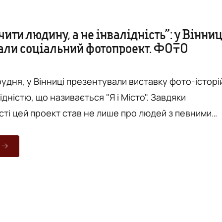
ити людину, а не інвалідність”: у Вінниц
али соціальний фотопроект. ФОТО
рудня, у Вінниці презентували виставку фото-історі
ідністю, що називається "Я і Місто". Завдяки
сті цей проект став не лише про людей з певними
дами, а й для них. Цю фотовиставку презентували у
центрі “Квадрат” і присвятити до Міжнародного дн
ідністю. Чорно-білі світлини розмістили на одній зі
ї довжину та на різній висоті, щоб було зручно