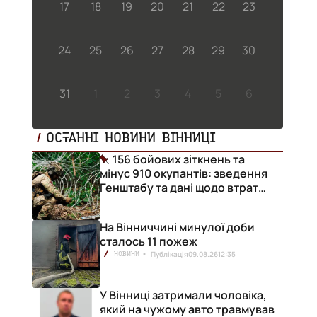
17
18
19
20
21
22
23
24
25
26
27
28
29
30
31
1
2
3
4
5
6
ОСТАННІ НОВИНИ ВІННИЦІ
156 бойових зіткнень та
мінус 910 окупантів: зведення
Генштабу та дані щодо втрат
ворога за добу
На Вінниччині минулої доби
сталось 11 пожеж
Публікація
09.08.26
12:35
НОВИНИ
У Вінниці затримали чоловіка,
який на чужому авто травмував