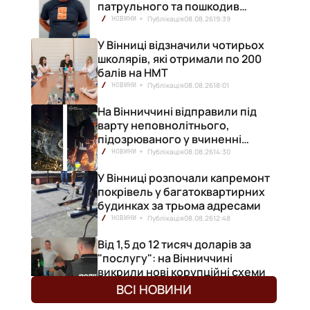
патрульного та пошкодив
кілька машин
Публікація
08.08.26
19:39
НОВИНИ
У Вінниці відзначили чотирьох
школярів, які отримали по 200
балів на НМТ
Публікація
08.08.26
18:01
НОВИНИ
На Вінниччині відправили під
варту неповнолітнього,
підозрюваного у вчиненні
смертельної ДТП
Публікація
08.08.26
14:30
НОВИНИ
У Вінниці розпочали капремонт
покрівель у багатоквартирних
будинках за трьома адресами
Публікація
08.08.26
12:48
НОВИНИ
Від 1,5 до 12 тисяч доларів за
"послугу": на Вінниччині
викрили нові корупційні схеми
Публікація
07.08.26
19:10
НОВИНИ
ВСІ НОВИНИ