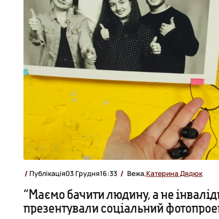
Публікація
03 Грудня
16:33
Вежа,
Катерина Дядюк
“Маємо бачити людину, а не інвалідн
презентували соціальний фотопрое