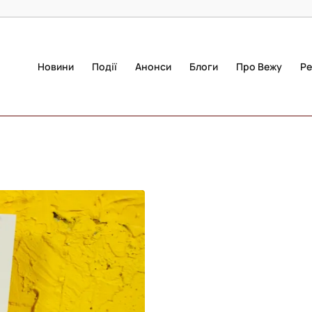
Новини
Події
Анонси
Блоги
Про Вежу
Ре