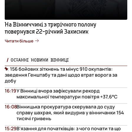
На Вінниччині з трирічного полону
повернувся 22-річний Захисник
Читати більше
ОСТАННІ НОВИНИ ВІННИЦІ
156 бойових зіткнень та мінус 910 окупантів:
зведення Генштабу та дані щодо втрат ворога за
добу
16:19
У Вінниці вчора зафіксували рекорд
максимальної температури повітря +37,6°С
16:08
Вінницька прокуратура скерувала до суду
справу шахрая, який видурив у вінничанки 154
тисячі гривень
15:29
В'язання для початківців: з чого почати та що