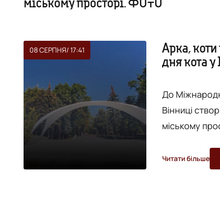
міському просторі. ФОТО
Арка, коти
08 СЕРПНЯ
/ 17:41
дня кота у
хвостатих 
До Міжнародн
Вінниці ство
міському прос
на Київськом
вході до Цент
Читати більше
версій, вона 
шпиль - це витягн
опублі...