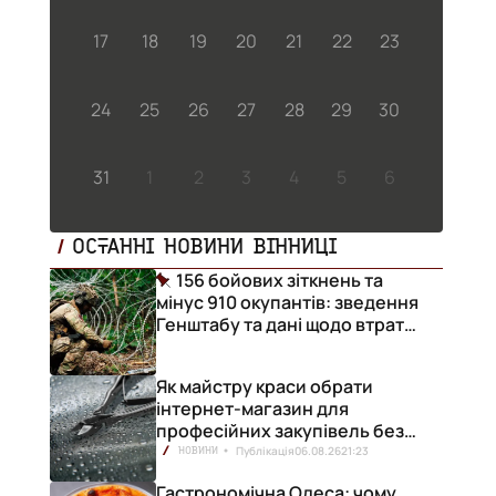
17
18
19
20
21
22
23
24
25
26
27
28
29
30
31
1
2
3
4
5
6
ОСТАННІ НОВИНИ ВІННИЦІ
156 бойових зіткнень та
мінус 910 окупантів: зведення
Генштабу та дані щодо втрат
ворога за добу
Як майстру краси обрати
інтернет-магазин для
професійних закупівель без
ризику переплат
Публікація
06.08.26
21:23
НОВИНИ
Гастрономічна Одеса: чому