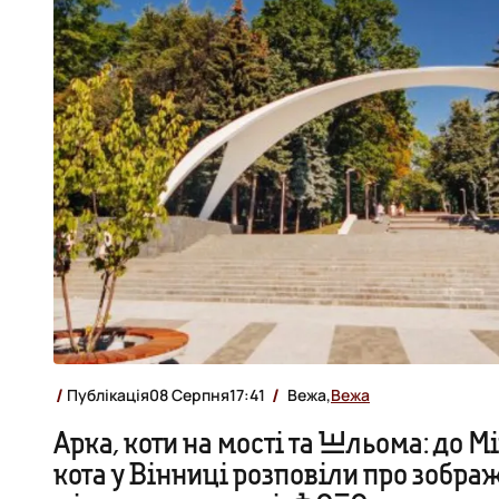
Публікація
08 Серпня
17:41
Вежа,
Вежа
Арка, коти на мості та Шльома: до 
кота у Вінниці розповіли про зобра