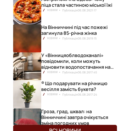
піца стала частиною міської їжі
Публікація
06.08.26
21:17
НОВИНИ
На Вінниччині під час пожежі
загинула 85-річна жінка
Публікація
06.08.26
19:15
НОВИНИ
У «Вінницяоблводоканалі»
повідомили, коли можуть
відновити водопостачання на
лівобережжі міста
Публікація
06.08.26
17:45
НОВИНИ
® Що подарувати на річницю
весілля замість букета?
Публікація
06.08.26
17:24
НОВИНИ
Гроза, град, шквал: на
Вінниччині завтра очікується
зміна погодних умов
Публікація
06.08.26
17:13
НОВИНИ
ВСІ НОВИНИ