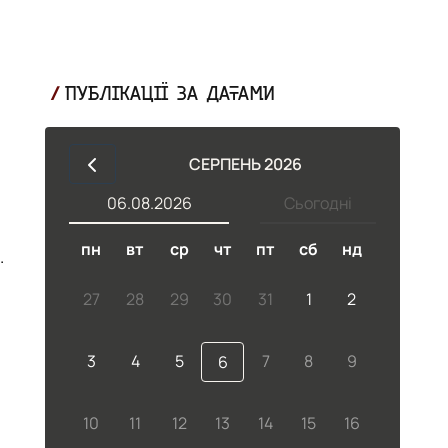
ПУБЛІКАЦІЇ ЗА ДАТАМИ
СЕРПЕНЬ 2026
06.08.2026
Сьогодні
пн
вт
ср
чт
пт
сб
нд
и
27
28
29
30
31
1
2
3
4
5
7
8
9
6
10
11
12
13
14
15
16