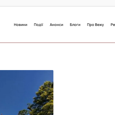
Новини
Події
Анонси
Блоги
Про Вежу
Ре