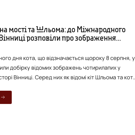
 на мості та Шльома: до Міжнародного
 Вінниці розповіли про зображення
в міському просторі. ФОТО
ого дня кота, що відзначається щороку 8 серпня, у
рили добірку відомих зображень чотирилапих у
торі Вінниці. Серед них як відомі кіт Шльома та кот
у мосту, так і менш очевидне зображення - арка на
рального парку імені Леонтовича. Так, за однією з
відображає саме фігуру кота з вигнутою спиною, а
утий догори котячий хвіст. Повну добірку