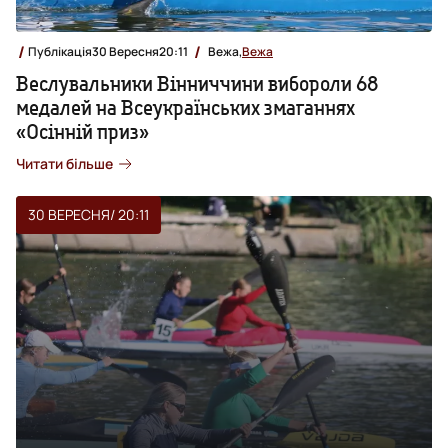
Публікація
30 Вересня
20:11
Вежа,
Вежа
Веслувальники Вінниччини вибороли 68
медалей на Всеукраїнських змаганнях
«Осінній приз»
Читати більше
30 ВЕРЕСНЯ
/ 20:11