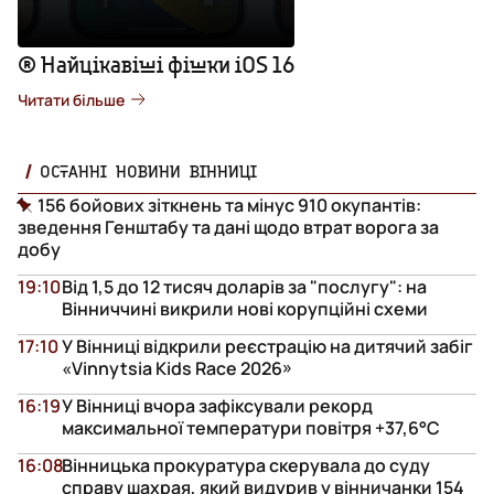
® Найцікавіші фішки iOS 16
Читати більше
ОСТАННІ НОВИНИ ВІННИЦІ
156 бойових зіткнень та мінус 910 окупантів:
зведення Генштабу та дані щодо втрат ворога за
добу
19:10
Від 1,5 до 12 тисяч доларів за "послугу": на
Вінниччині викрили нові корупційні схеми
17:10
У Вінниці відкрили реєстрацію на дитячий забіг
«Vinnytsia Kids Race 2026»
16:19
У Вінниці вчора зафіксували рекорд
максимальної температури повітря +37,6°С
16:08
Вінницька прокуратура скерувала до суду
справу шахрая, який видурив у вінничанки 154