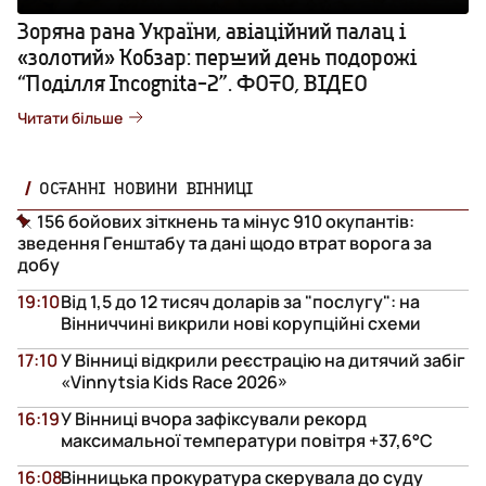
Зоряна рана України, авіаційний палац і
«золотий» Кобзар: перший день подорожі
“Поділля Incognita-2”. ФОТО, ВІДЕО
Читати більше
ОСТАННІ НОВИНИ ВІННИЦІ
156 бойових зіткнень та мінус 910 окупантів:
зведення Генштабу та дані щодо втрат ворога за
добу
19:10
Від 1,5 до 12 тисяч доларів за "послугу": на
Вінниччині викрили нові корупційні схеми
17:10
У Вінниці відкрили реєстрацію на дитячий забіг
«Vinnytsia Kids Race 2026»
16:19
У Вінниці вчора зафіксували рекорд
максимальної температури повітря +37,6°С
16:08
Вінницька прокуратура скерувала до суду