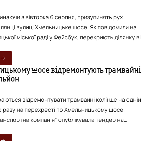
чинаючи з вівторка 6 серпня, призупинять рух
ілянці вулиці Хмельницьке шосе. Як повідомили на
ицької міської раді у Фейсбук, перекриють ділянку в
кту "Барське шосе" до зупинки "ім. О. Музики"
епо) вже з 6:00 години 6 серпня. А перекриють у
онструкцією трамвайної колії на перехресті вулиці
ицькому шосе відремонтують трамвайні
ільйон
осе та Воїнів-інтернаціоналістів. Так, рух трамваї
раються відремонтувати трамвайні колії ще на одній
го разу на перехресті по Хмельницькому шосе.
ранспортна компанія" опублікувала тендер на
ю трамвайних колій на перехресті Хмельницького
ю Воїнів-Інтернаціоналістів. Очікувана вартість