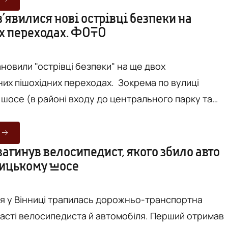
гривень. Передбачено замінити плити з
з’явилися нові острівці безпеки на
х переходах. ФОТО
коліями, відновити асфальтобетонне покриття
уар...
ановили "острівці безпеки" на ще двох
их пішохідних переходах. Зокрема по вулиці
шосе (в районі входу до центрального парку та
) та по вулиці 600-річчя. Останній острівець був
а прохання незрячих мешканців Вінниці. Про це
бук-сторінці повідомив радник міського голови,
загинув велосипедист, якого збило авто
ицькому шосе
перт з організації безпеки дорожнього руху Віктор
значив, що "...
ня у Вінниці трапилась дорожньо-транспортна
часті велосипедиста й автомобіля. Перший отримав