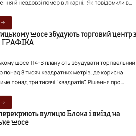
й невдовзі помер в лікарні. Як повідомили в
авлінні Національної поліції Вінницької області, Д
а ввечері, 4 липня, на Хмельницькому шосе, в
ру міста, поблизу адмінбудівлі “Книжка”.
ицькому шосе збудують торговий центр 
. ГРАФІКА
 намагався перетнути дорогу з лівого боку на
озволеному м...
кому шосе 114-В планують збудувати торгівельний
 понад 8 тисяч квадратних метрів, де корисна
понад три тисячі "квадратів". Рішення про
дних даних - містобудівних обмежень ПП "Салтекс"
ння торгового центру за вказаною адресою було
одні, 4 липня під час чергового засідання
перекриють вулицю Блока і виїзд на
ьке шосе
тету Вінницької міської ради. Сам торговий
ється на діля...