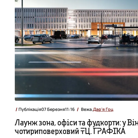
Публікація
07 Березня
11:16
Вежа,
Дар'я Гоц
Лаунж зона, офіси та фудкорти: у Ві
чотириповерховий ТЦ. ГРАФІКА