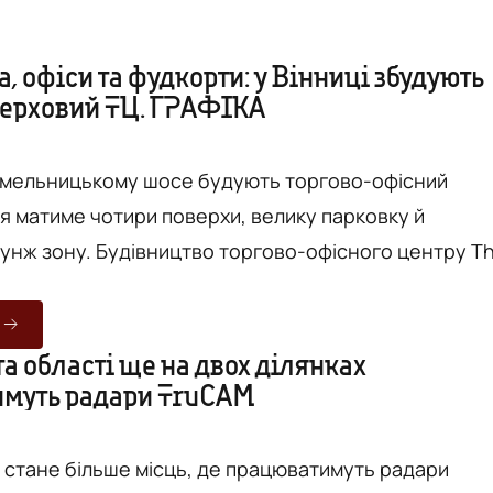
, офіси та фудкорти: у Вінниці збудують
ерховий ТЦ. ГРАФІКА
 Хмельницькому шосе будують торгово-офісний
ля матиме чотири поверхи, велику парковку й
торгово-офісного центру The
почалось, а територія огороджена парканом. Будівл
 Хмельницькому шосе, поблизу Західного
та області ще на двох ділянках
муть радари TruCAM
овий багатофункціональний центр, який поєднає в
 ...
і стане більше місць, де працюватимуть радари