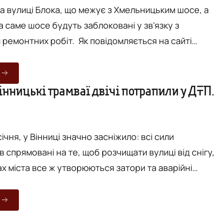
на вулиці Блока, що межує з Хмельницьким шосе, а
а саме шосе будуть заблоковані у зв'язку з
обіт. Як повідомляється на сайті
ської ради, у цій частині міста "виконуватимуть
ового ремонту трамвайної колії. У зв’язку з цим,
 13 до 24 травня, буде неможливий рух транспорту
інницькі трамваї двічі потрапили у ДТП.
 Блока, яка межує з Хмельницьким шосе". Водночас
січня, у Вінниці значно засніжило: всі сили
 спрямовані на те, щоб розчищати вулиці від снігу,
х міста все ж утворюються затори та аварійні
аждає від цього й громадський транспорт, який стає
бачних водіїв. Зокрема, лише в першій
стались дві ДТП за участю трамваїв - по