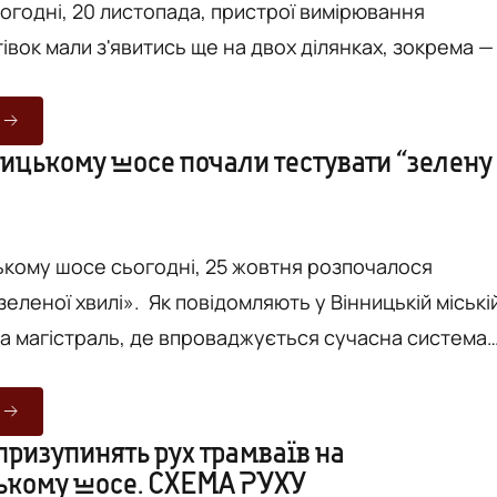
огодні, 20 листопада, пристрої вимірювання
івок мали з'явитись ще на двох ділянках, зокрема —
к в Управлінні патрульної поліції області ще лише
снення стосовно нововведень. По всій Україні
 додали ще 57 нових ділянок, де працюватимуть
ицькому шосе почали тестувати “зелену
M. Усього на дорогах України працюватиме 115
мірю...
кому шосе сьогодні, 25 жовтня розпочалося
к повідомляють у Вінницькій міській
уга магістраль, де впроваджується сучасна система
ожнім рухом. "Відтепер водії, які в’їжджатимуть на
шосе на зелене світло і дотримуватимуться
 км/год, зможуть без суттєвих зупинок проїхати всю
призупинять рух трамваїв на
ькому шосе. СХЕМА РУХУ
відомленні. У ВМР повідомляють, що "у