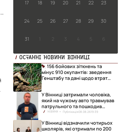
17
18
19
20
21
22
23
 у
24
25
26
27
28
29
30
31
1
2
3
4
5
6
ОСТАННІ НОВИНИ ВІННИЦІ
156 бойових зіткнень та
мінус 910 окупантів: зведення
Генштабу та дані щодо втрат
ворога за добу
У Вінниці затримали чоловіка,
який на чужому авто травмував
патрульного та пошкодив
кілька машин
Публікація
08.08.26
19:39
НОВИНИ
У Вінниці відзначили чотирьох
школярів, які отримали по 200