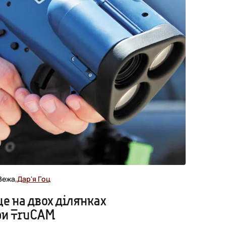
Вежа,
Дар'я Гоц
ще на двох ділянках
ри TruCAM