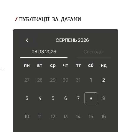
ПУБЛІКАЦІЇ ЗА ДАТАМИ
СЕРПЕНЬ 2026
08.08.2026
Сьогодні
пн
вт
ср
чт
пт
сб
нд
я
27
28
29
30
31
1
2
3
4
5
6
7
9
8
10
11
12
13
14
15
16