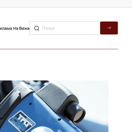
клама На Вежа