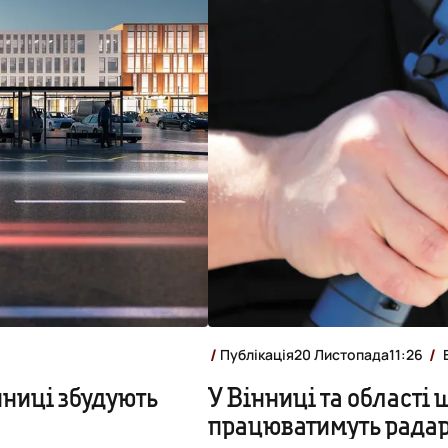
Публікація
20 Листопада
11:26
нниці збудують
У Вінниці та області 
працюватимуть рада