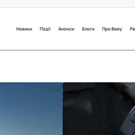
Новини
Події
Анонси
Блоги
Про Вежу
Ре