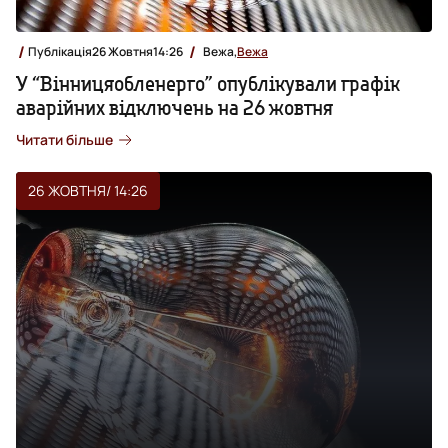
Публікація
26 Жовтня
14:26
Вежа,
Вежа
У “Вінницяобленерго” опублікували графік
аварійних відключень на 26 жовтня
Читати більше
26 ЖОВТНЯ
/ 14:26